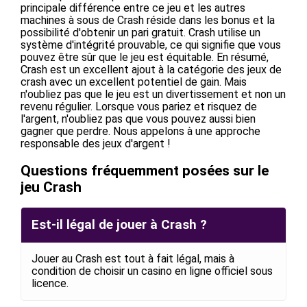
principale différence entre ce jeu et les autres
machines à sous de Crash réside dans les bonus et la
possibilité d'obtenir un pari gratuit. Crash utilise un
système d'intégrité prouvable, ce qui signifie que vous
pouvez être sûr que le jeu est équitable. En résumé,
Crash est un excellent ajout à la catégorie des jeux de
crash avec un excellent potentiel de gain. Mais
n'oubliez pas que le jeu est un divertissement et non un
revenu régulier. Lorsque vous pariez et risquez de
l'argent, n'oubliez pas que vous pouvez aussi bien
gagner que perdre. Nous appelons à une approche
responsable des jeux d'argent !
Questions fréquemment posées sur le
jeu Crash
Est-il légal de jouer à Crash ?
Jouer au Crash est tout à fait légal, mais à
condition de choisir un casino en ligne officiel sous
licence.