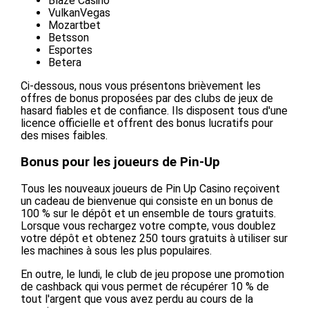
Blaze Casino
VulkanVegas
Mozartbet
Betsson
Esportes
Betera
Ci-dessous, nous vous présentons brièvement les
offres de bonus proposées par des clubs de jeux de
hasard fiables et de confiance. Ils disposent tous d'une
licence officielle et offrent des bonus lucratifs pour
des mises faibles.
Bonus pour les joueurs de Pin-Up
Tous les nouveaux joueurs de Pin Up Casino reçoivent
un cadeau de bienvenue qui consiste en un bonus de
100 % sur le dépôt et un ensemble de tours gratuits.
Lorsque vous rechargez votre compte, vous doublez
votre dépôt et obtenez 250 tours gratuits à utiliser sur
les machines à sous les plus populaires.
En outre, le lundi, le club de jeu propose une promotion
de cashback qui vous permet de récupérer 10 % de
tout l'argent que vous avez perdu au cours de la