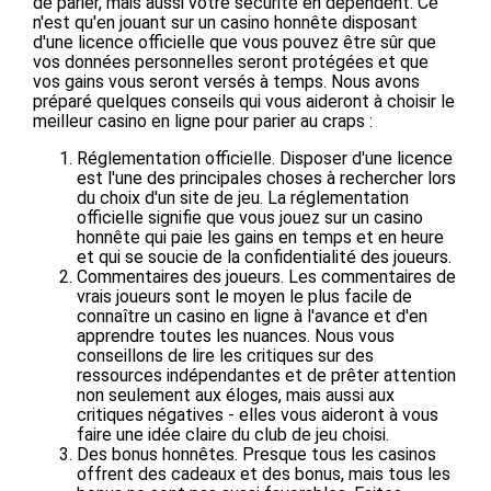
de parier, mais aussi votre sécurité en dépendent. Ce
n'est qu'en jouant sur un casino honnête disposant
d'une licence officielle que vous pouvez être sûr que
vos données personnelles seront protégées et que
vos gains vous seront versés à temps. Nous avons
préparé quelques conseils qui vous aideront à choisir le
meilleur casino en ligne pour parier au craps :
Réglementation officielle. Disposer d'une licence
est l'une des principales choses à rechercher lors
du choix d'un site de jeu. La réglementation
officielle signifie que vous jouez sur un casino
honnête qui paie les gains en temps et en heure
et qui se soucie de la confidentialité des joueurs.
Commentaires des joueurs. Les commentaires de
vrais joueurs sont le moyen le plus facile de
connaître un casino en ligne à l'avance et d'en
apprendre toutes les nuances. Nous vous
conseillons de lire les critiques sur des
ressources indépendantes et de prêter attention
non seulement aux éloges, mais aussi aux
critiques négatives - elles vous aideront à vous
faire une idée claire du club de jeu choisi.
Des bonus honnêtes. Presque tous les casinos
offrent des cadeaux et des bonus, mais tous les