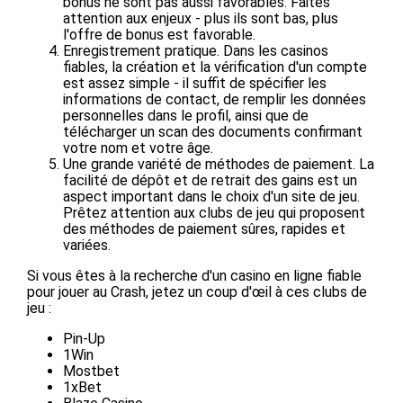
bonus ne sont pas aussi favorables. Faites
attention aux enjeux - plus ils sont bas, plus
l'offre de bonus est favorable.
Enregistrement pratique. Dans les casinos
fiables, la création et la vérification d'un compte
est assez simple - il suffit de spécifier les
informations de contact, de remplir les données
personnelles dans le profil, ainsi que de
télécharger un scan des documents confirmant
votre nom et votre âge.
Une grande variété de méthodes de paiement. La
facilité de dépôt et de retrait des gains est un
aspect important dans le choix d'un site de jeu.
Prêtez attention aux clubs de jeu qui proposent
des méthodes de paiement sûres, rapides et
variées.
Si vous êtes à la recherche d'un casino en ligne fiable
pour jouer au Crash, jetez un coup d'œil à ces clubs de
jeu :
Pin-Up
1Win
Mostbet
1xBet