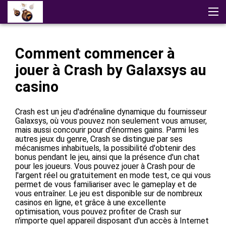
Crash
Commentaires
Demo
Télécharger l'application
Comment commencer à
Stratégies
Autres Jeux
jouer à Crash by Galaxsys au
Jouer au casino
casino
Crash est un jeu d'adrénaline dynamique du fournisseur
Galaxsys, où vous pouvez non seulement vous amuser,
mais aussi concourir pour d'énormes gains. Parmi les
autres jeux du genre, Crash se distingue par ses
mécanismes inhabituels, la possibilité d'obtenir des
bonus pendant le jeu, ainsi que la présence d'un chat
pour les joueurs. Vous pouvez jouer à Crash pour de
l'argent réel ou gratuitement en mode test, ce qui vous
permet de vous familiariser avec le gameplay et de
vous entraîner. Le jeu est disponible sur de nombreux
casinos en ligne, et grâce à une excellente
optimisation, vous pouvez profiter de Crash sur
n'importe quel appareil disposant d'un accès à Internet