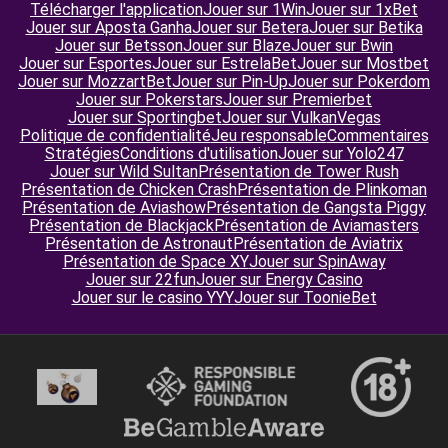
Télécharger l'application
Jouer sur 1Win
Jouer sur 1xBet
Jouer sur Aposta Ganha
Jouer sur Betera
Jouer sur Betika
Jouer sur Betsson
Jouer sur Blaze
Jouer sur Bwin
Jouer sur Esportes
Jouer sur EstrelaBet
Jouer sur Mostbet
Jouer sur MozzartBet
Jouer sur Pin-Up
Jouer sur Pokerdom
Jouer sur Pokerstars
Jouer sur Premierbet
Jouer sur Sportingbet
Jouer sur VulkanVegas
Politique de confidentialité
Jeu responsable
Commentaires
Stratégies
Conditions d'utilisation
Jouer sur Yolo247
Jouer sur Wild Sultan
Présentation de Tower Rush
Présentation de Chicken Crash
Présentation de Plinkoman
Présentation de Aviashow
Présentation de Gangsta Piggy
Présentation de Blackjack
Présentation de Aviamasters
Présentation de Astronaut
Présentation de Aviatrix
Présentation de Space XY
Jouer sur SpinAway
Jouer sur 22fun
Jouer sur Energy Casino
Jouer sur le casino YYY
Jouer sur ToonieBet