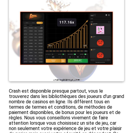
Crash est disponible presque partout, vous le
trouverez dans les bibliothèques des joueurs d'un grand
nombre de casinos en ligne. Ils diffèrent tous en
termes de termes et conditions, de méthodes de
paiement disponibles, de bonus pour les joueurs et de
règles. Nous vous conseillons vivement de faire
attention lorsque vous choisissez un site de jeu, car
non seulement votre expérience de jeu et votre plaisir