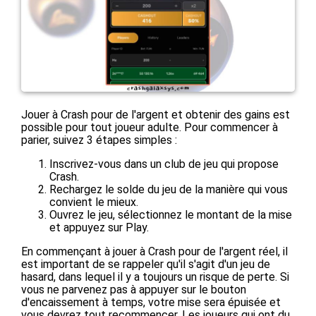
Jouer à Crash pour de l'argent et obtenir des gains est
possible pour tout joueur adulte. Pour commencer à
parier, suivez 3 étapes simples :
Inscrivez-vous dans un club de jeu qui propose
Crash.
Rechargez le solde du jeu de la manière qui vous
convient le mieux.
Ouvrez le jeu, sélectionnez le montant de la mise
et appuyez sur Play.
En commençant à jouer à Crash pour de l'argent réel, il
est important de se rappeler qu'il s'agit d'un jeu de
hasard, dans lequel il y a toujours un risque de perte. Si
vous ne parvenez pas à appuyer sur le bouton
d'encaissement à temps, votre mise sera épuisée et
vous devrez tout recommencer. Les joueurs qui ont du