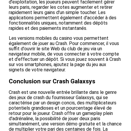
d'exploitation, les joueurs peuvent facilement gérer
leurs paris, regarder les cotes augmenter et retirer
rapidement leurs gains d'un simple toucher. Les
applications permettent également d'accéder à des
fonctionnalités uniques, notamment des dépôts
rapides et des paiements instantanés.
Les versions mobiles du casino vous permettent
également de jouer au Crash. Pour commencer, il vous
suffit d'ouvrir le site Web du club de jeu via un
navigateur mobile, de vous connecter à votre compte
et d'effectuer un dépôt. Si vous jouez souvent à Crash
sur vos smartphones, ajoutez la page du jeu aux
signets de votre navigateur.
Conclusion sur Crash Galaxsys
Crash est une nouvelle entrée brillante dans le genre
des jeux de crash du fournisseur Galaxsys, qui se
caractérise par un design concis, des multiplicateurs
potentiels grandioses et un pourcentage élevé de
retour pour le joueur. Crash offre un gameplay plein
d'adrénaline, la possibilité de jouer deux paris
simultanément, une version démo gratuite et la chance
de multiplier votre pari des centaines de fois. La