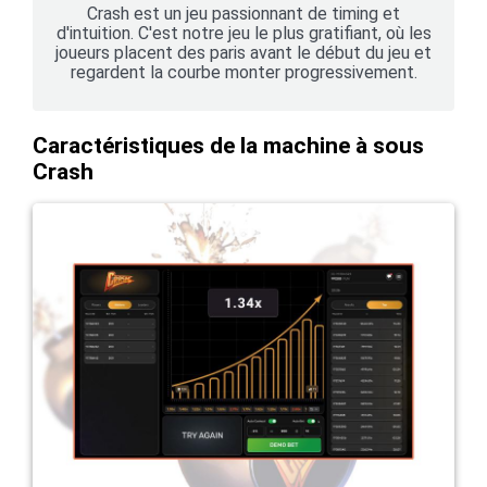
Crash est un jeu passionnant de timing et
d'intuition. C'est notre jeu le plus gratifiant, où les
joueurs placent des paris avant le début du jeu et
regardent la courbe monter progressivement.
Caractéristiques de la machine à sous
Crash