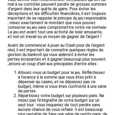
mal à se contrôler peuvent perdre de grosses sommes
d'argent dans leur quête de gains. Pour éviter les
déceptions et les difficultés financières, il est toujours
important de se rappeler le principe du jeu responsable
: misez exactement le montant que vous pouvez
consacrer au jeu sans compromettre votre vie normale.
Le jeu est avant tout une activité de loisir amusante,
et non un travail ou un moyen de gagner de l'argent !
Avant de commencer à jouer au Crash pour de l'argent
réel, il est important de connaître quelques règles de
gestion du bankroll qui vous aideront à éviter les
pertes écrasantes et à gagner beaucoup plus souvent.
Jetons un coup d'œil aux principales d'entre elles :
Allouez-vous un budget pour le jeu. Réfléchissez
à l'avance à la somme que vous êtes prêt à
dépenser au casino, et ne dépassez pas ce
budget, même si vous êtes confronté à une série
de pertes.
Répartissez votre budget sur plusieurs paris. Ne
misez pas l'intégralité de votre budget sur un
seul tour : vous risqueriez de tout perdre sans
aucune chance de vous refaire. Il est beaucoup
plus rentable de faire une série de petits paris, de