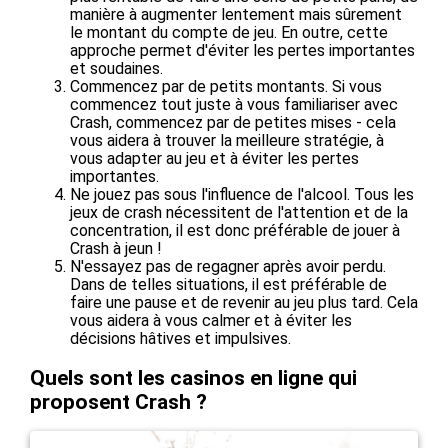
manière à augmenter lentement mais sûrement
le montant du compte de jeu. En outre, cette
approche permet d'éviter les pertes importantes
et soudaines.
Commencez par de petits montants. Si vous
commencez tout juste à vous familiariser avec
Crash, commencez par de petites mises - cela
vous aidera à trouver la meilleure stratégie, à
vous adapter au jeu et à éviter les pertes
importantes.
Ne jouez pas sous l'influence de l'alcool. Tous les
jeux de crash nécessitent de l'attention et de la
concentration, il est donc préférable de jouer à
Crash à jeun !
N'essayez pas de regagner après avoir perdu.
Dans de telles situations, il est préférable de
faire une pause et de revenir au jeu plus tard. Cela
vous aidera à vous calmer et à éviter les
décisions hâtives et impulsives.
Quels sont les casinos en ligne qui
proposent Crash ?