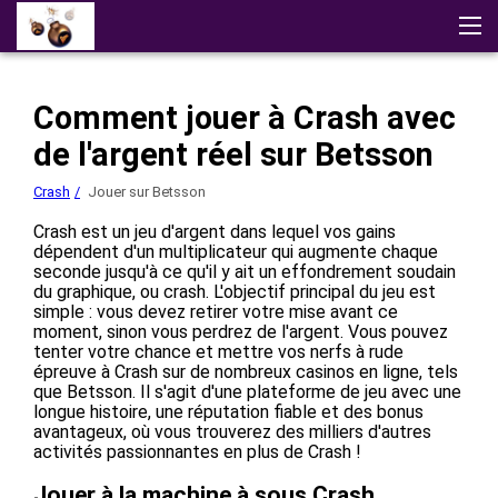
Crash
Commentaires
Demo
Télécharger l'application
Comment jouer à Crash avec
Stratégies
Autres Jeux
de l'argent réel sur Betsson
Jouer au casino
Crash
Jouer sur Betsson
Crash est un jeu d'argent dans lequel vos gains
dépendent d'un multiplicateur qui augmente chaque
seconde jusqu'à ce qu'il y ait un effondrement soudain
du graphique, ou crash. L'objectif principal du jeu est
simple : vous devez retirer votre mise avant ce
moment, sinon vous perdrez de l'argent. Vous pouvez
tenter votre chance et mettre vos nerfs à rude
épreuve à Crash sur de nombreux casinos en ligne, tels
que Betsson. Il s'agit d'une plateforme de jeu avec une
longue histoire, une réputation fiable et des bonus
avantageux, où vous trouverez des milliers d'autres
activités passionnantes en plus de Crash !
Jouer à la machine à sous Crash