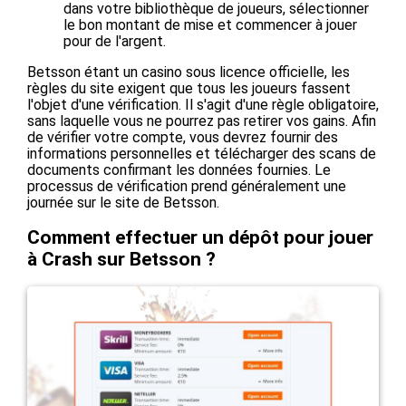
dans votre bibliothèque de joueurs, sélectionner
le bon montant de mise et commencer à jouer
pour de l'argent.
Betsson étant un casino sous licence officielle, les
règles du site exigent que tous les joueurs fassent
l'objet d'une vérification. Il s'agit d'une règle obligatoire,
sans laquelle vous ne pourrez pas retirer vos gains. Afin
de vérifier votre compte, vous devrez fournir des
informations personnelles et télécharger des scans de
documents confirmant les données fournies. Le
processus de vérification prend généralement une
journée sur le site de Betsson.
Comment effectuer un dépôt pour jouer
à Crash sur Betsson ?