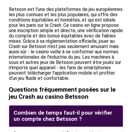
Betsson est l'une des plateformes de jeu européennes
les plus connues et les plus populaires, qui offre des
conditions équitables et honnêtes, et qui est idéale
pour les paris sur le Crash. Ce casino en ligne propose
une inscription simple et directe, une vérification rapide
du compte et des bonus équitables avec de faibles
mises. Grâce à sa réglementation officielle, jouer au
Crash sur Betsson n'est pas seulement amusant mais
aussi sûr - le casino veille à se conformer aux normes
internationales de l'industrie du jeu. Les machines à
sous et autres jeux de Betsson peuvent être joués sur
n'importe quel appareil - les fans de smartphones
peuvent télécharger l'application mobile et profiter
d'un jeu fluide et confortable.
Questions fréquemment posées sur le
jeu Crash au casino Betsson
Combien de temps faut-il pour vérifier
un compte chez Betsson ?