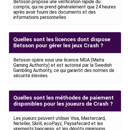
Betsson propose une vérification rapide du
compte, qui ne prend généralement que 24 heures
après avoir fourni des documents et des
informations personnelles.
Quelles sont les licences dont dispose
Betsson pour gérer les jeux Crash ?
Betsson opère sous une licence MGA (Malta
Gaming Authority) et est autorisé par la Swedish
Gambling Authority, ce qui garantit des normes de
sécurité élevées.
Quelles sont les méthodes de paiement
disponibles pour les joueurs de Crash ?
Les joueurs peuvent utiliser Visa, Mastercard,
Neteller, Skrill, ecoPayz, Paysafecard et les
virements bancaires, et les dépôts minimums