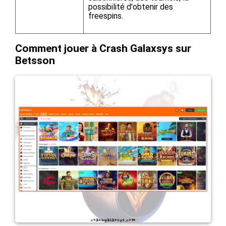
possibilité d'obtenir des
freespins.
Comment jouer à Crash Galaxsys sur
Betsson