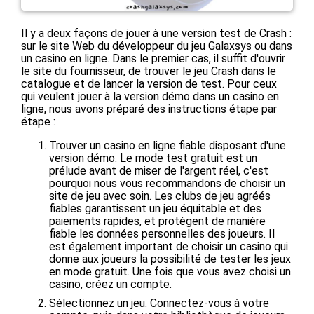
Il y a deux façons de jouer à une version test de Crash :
sur le site Web du développeur du jeu Galaxsys ou dans
un casino en ligne. Dans le premier cas, il suffit d'ouvrir
le site du fournisseur, de trouver le jeu Crash dans le
catalogue et de lancer la version de test. Pour ceux
qui veulent jouer à la version démo dans un casino en
ligne, nous avons préparé des instructions étape par
étape :
Trouver un casino en ligne fiable disposant d'une
version démo. Le mode test gratuit est un
prélude avant de miser de l'argent réel, c'est
pourquoi nous vous recommandons de choisir un
site de jeu avec soin. Les clubs de jeu agréés
fiables garantissent un jeu équitable et des
paiements rapides, et protègent de manière
fiable les données personnelles des joueurs. Il
est également important de choisir un casino qui
donne aux joueurs la possibilité de tester les jeux
en mode gratuit. Une fois que vous avez choisi un
casino, créez un compte.
Sélectionnez un jeu. Connectez-vous à votre