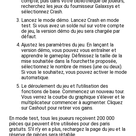
compte, puis dans votre bibliothèque de joueurs,
recherchez les jeux du fournisseur Galaxsys et
sélectionnez Crash.
Lancez le mode démo. Lancez Crash en mode
test. Si vous avez un solde nul sur votre compte
de jeu, la version démo du jeu sera chargée par
défaut.
Ajustez les paramètres du jeu. En lançant la
version démo, vous pouvez vous entraîner et
apprendre le gameplay. Définissez la taille de la
mise souhaitée dans la fourchette proposée,
sélectionnez le nombre de mises (une ou deux).
Si vous le souhaitez, vous pouvez activer le mode
automatique.
Le déroulement du jeu et l'utilisation des
fonctions de base. Commencez un nouveau tour.
Vous verrez la courbe du graphique s'élever et le
multiplicateur commencer à augmenter. Cliquez
sur Cashout pour retirer vos gains.
En mode test, tous les joueurs reçoivent 200 000
pièces qui peuvent être utilisées pour des paris
gratuits. S'il n'y en a plus, rechargez la page du jeu et la
réserve de pièces sera rétablie.