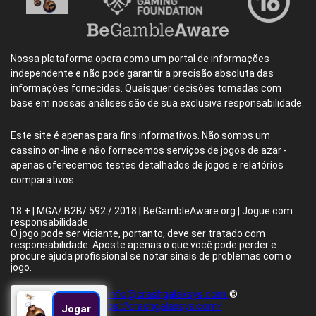
Nossa plataforma opera como um portal de informações
independente e não pode garantir a precisão absoluta das
informações fornecidas. Quaisquer decisões tomadas com
base em nossas análises são de sua exclusiva responsabilidade.
Este site é apenas para fins informativos. Não somos um
cassino on-line e não fornecemos serviços de jogos de azar -
apenas oferecemos testes detalhados de jogos e relatórios
comparativos.
18 + | MGA/ B2B/ 592 / 2018 | BeGambleAware.org | Jogue com
responsabilidade
O jogo pode ser viciante, portanto, deve ser tratado com
responsabilidade. Aposte apenas o que você pode perder e
procure ajuda profissional se notar sinais de problemas com o
jogo.
Email:
info@crashgalaxsys.com
©
https://crashgalaxsys.com/
Jogar