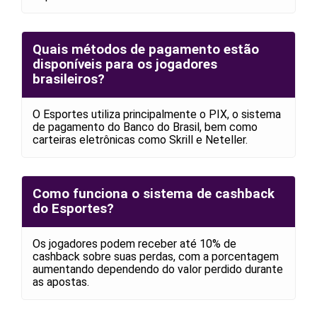
Quais métodos de pagamento estão
disponíveis para os jogadores
brasileiros?
O Esportes utiliza principalmente o PIX, o sistema
de pagamento do Banco do Brasil, bem como
carteiras eletrônicas como Skrill e Neteller.
Como funciona o sistema de cashback
do Esportes?
Os jogadores podem receber até 10% de
cashback sobre suas perdas, com a porcentagem
aumentando dependendo do valor perdido durante
as apostas.