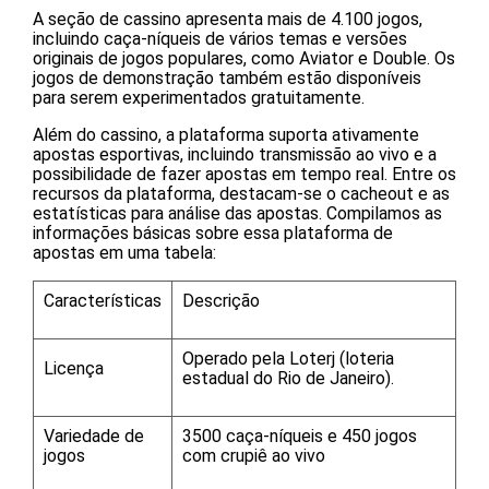
A seção de cassino apresenta mais de 4.100 jogos,
incluindo caça-níqueis de vários temas e versões
originais de jogos populares, como Aviator e Double. Os
jogos de demonstração também estão disponíveis
para serem experimentados gratuitamente.
Além do cassino, a plataforma suporta ativamente
apostas esportivas, incluindo transmissão ao vivo e a
possibilidade de fazer apostas em tempo real. Entre os
recursos da plataforma, destacam-se o cacheout e as
estatísticas para análise das apostas. Compilamos as
informações básicas sobre essa plataforma de
apostas em uma tabela:
Características
Descrição
Operado pela Loterj (loteria
Licença
estadual do Rio de Janeiro).
Variedade de
3500 caça-níqueis e 450 jogos
jogos
com crupiê ao vivo