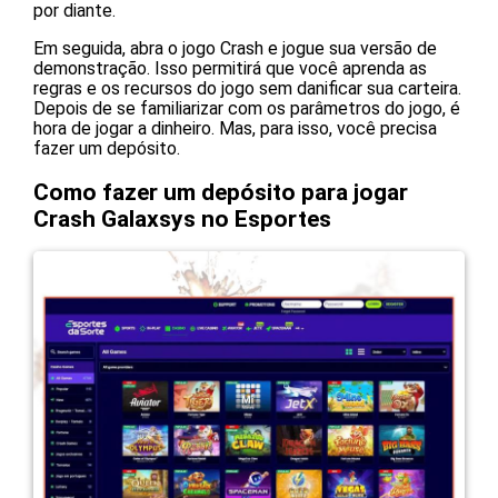
por diante.
Em seguida, abra o jogo Crash e jogue sua versão de
demonstração. Isso permitirá que você aprenda as
regras e os recursos do jogo sem danificar sua carteira.
Depois de se familiarizar com os parâmetros do jogo, é
hora de jogar a dinheiro. Mas, para isso, você precisa
fazer um depósito.
Como fazer um depósito para jogar
Crash Galaxsys no Esportes