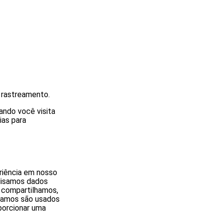
 rastreamento.
ando você visita
ias para
riência em nosso
lisamos dados
o compartilhamos,
tamos são usados
porcionar uma