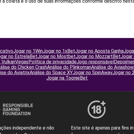
a coleta e o uso de suas informações conforme descrito nesta
cativo
Jogar no 1Win
Jogar no 1xBet
Jogar no Aposta Ganha
Joga
gar no EstrelaBet
Jogar no Mostbet
Jogar no MozzartBet
Jogar 
o VulkanVegas
Política de privacidade
Jogo responsável
Depoime
álise do Chicken Crash
Análise do Plinkoman
Análise do Aviashow
ise do Aviatrix
Análise do Space XY
Jogar no SpinAway
Jogar no 
Jogar na ToonieBet
ações independente e não
Este site é apenas para fins 