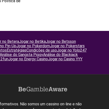
 Política de
r no Betera
Jogar no Betika
Jogar no Betsson
no Pin-Up
Jogar no Pokerdom
Jogar no Pokerstars
ntos
Estratégias
Condições de uso
Jogar no Yolo247
Análise do Gangsta Piggy
Análise do Blackjack
22fun
Jogar no Energy Casino
Jogar no Casino YYY
informativos. Não somos um cassino on-line e não