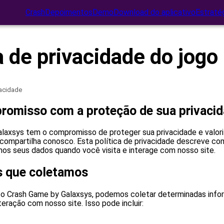
Crash
Depoimentos
Demo
Download do aplicativo
Estraté
a de privacidade do jogo
vacidade
omisso com a proteção de sua privaci
laxsys tem o compromisso de proteger sua privacidade e valori
compartilha conosco. Esta política de privacidade descreve c
s seus dados quando você visita e interage com nosso site.
s que coletamos
 o Crash Game by Galaxsys, podemos coletar determinadas inf
nteração com nosso site. Isso pode incluir: