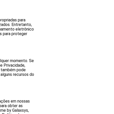
ropriadas para
zados. Entretanto,
namento eletrônico
s para proteger
ualquer momento. Se
de Privacidade,
cê também pode
 alguns recursos do
erações em nossas
para obter as
ame by Galaxsys,