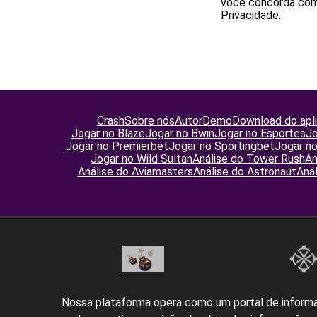
você concorda com 
Privacidade.
Crash
Sobre nós
Autor
Demo
Download do apli
Jogar no Blaze
Jogar no Bwin
Jogar no Esportes
Jo
Jogar no Premierbet
Jogar no Sportingbet
Jogar n
Jogar no Wild Sultan
Análise do Tower Rush
An
Análise do Aviamasters
Análise do Astronaut
Anál
Nossa plataforma opera como um portal de inform