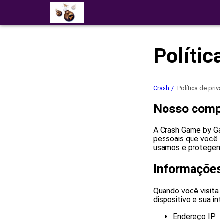
Polític
Crash
Política de pri
Nosso compr
A Crash Game by Ga
pessoais que você 
usamos e protegemo
Informaçõe
Quando você visita
dispositivo e sua i
Endereço IP