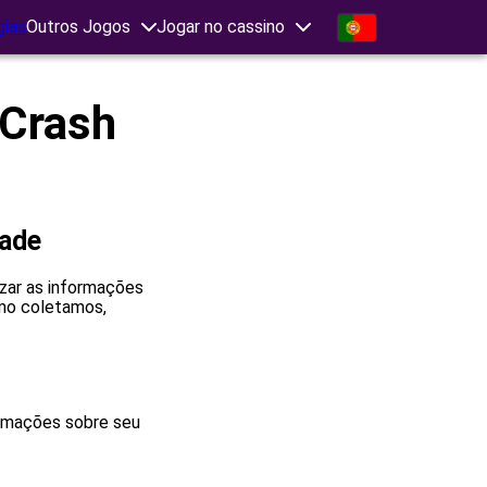
gias
Outros Jogos
Jogar no cassino
 Crash
dade
zar as informações
omo coletamos,
ormações sobre seu