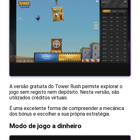
A versão gratuita do Tower Rush permite explorar o
jogo sem registo nem depósito. Nesta versão, são
utilizados créditos virtuais.
É uma excelente forma de compreender a mecânica
dos bónus e escolher a sua própria estratégia.
Modo de jogo a dinheiro