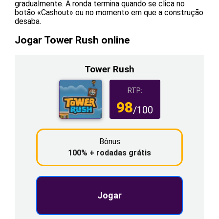
gradualmente. A ronda termina quando se clica no
botão «Cashout» ou no momento em que a construção
desaba.
Jogar Tower Rush online
Tower Rush
RTP:
98
/100
Bônus
100% + rodadas grátis
Jogar