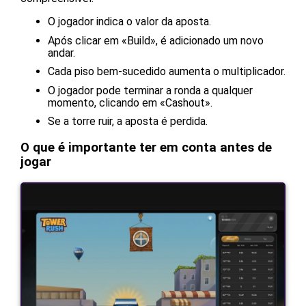
O jogador indica o valor da aposta.
Após clicar em «Build», é adicionado um novo
andar.
Cada piso bem-sucedido aumenta o multiplicador.
O jogador pode terminar a ronda a qualquer
momento, clicando em «Cashout».
Se a torre ruir, a aposta é perdida.
O que é importante ter em conta antes de
jogar