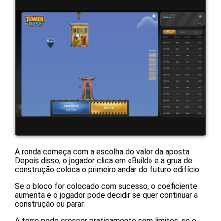
A ronda começa com a escolha do valor da aposta.
Depois disso, o jogador clica em «Build» e a grua de
construção coloca o primeiro andar do futuro edifício.
Se o bloco for colocado com sucesso, o coeficiente
aumenta e o jogador pode decidir se quer continuar a
construção ou parar.
A torre pode crescer praticamente sem limites, se o