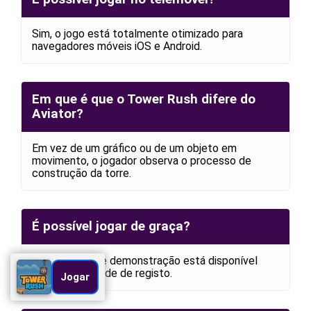
Sim, o jogo está totalmente otimizado para
navegadores móveis iOS e Android.
Em que é que o Tower Rush difere do
Aviator?
Em vez de um gráfico ou de um objeto em
movimento, o jogador observa o processo de
construção da torre.
É possível jogar de graça?
Sim, o modo de demonstração está disponível
sem necessidade de registo.
Jogar