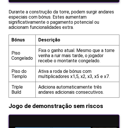
Durante a construção da torre, podem surgir andares
especiais com bónus. Estes aumentam
significativamente o pagamento potencial ou
adicionam funcionalidades extra.
Bónus
Descrição
Fixa o ganho atual. Mesmo que a torre
Piso
venha a ruir mais tarde, o jogador
Congelado
recebe o montante congelado.
Piso do
Ativa a roda de bónus com
Templo
multiplicadores x1,5, x2, x3, x5 e x7.
Triple
Adiciona automaticamente três
Build
andares adicionais consecutivos.
Jogo de demonstração sem riscos