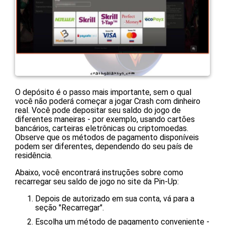
O depósito é o passo mais importante, sem o qual
você não poderá começar a jogar Crash com dinheiro
real. Você pode depositar seu saldo do jogo de
diferentes maneiras - por exemplo, usando cartões
bancários, carteiras eletrônicas ou criptomoedas.
Observe que os métodos de pagamento disponíveis
podem ser diferentes, dependendo do seu país de
residência.
Abaixo, você encontrará instruções sobre como
recarregar seu saldo de jogo no site da Pin-Up:
Depois de autorizado em sua conta, vá para a
seção "Recarregar".
Escolha um método de pagamento conveniente -