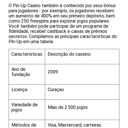
O Pin-Up Casino também é conhecido por seus bônus
para jogadores - por exemplo, os jogadores recebem
um aumento de 400% em seu primeiro depósito, bem
como 250 freespins para explorar jogos populares.
Você também pode participar de um programa de
fidelidade, receber cashback e caixas de prêmios
secretos. Compilamos as principais características do
Pin-Up em uma tabela:
Características
Descrição do cassino
Ano de
2009
fundação
Licença
Curaçao
Variedade de
Mais de 2.500 jogos
jogos
Métodos de
Visa, Mastercard, carteiras