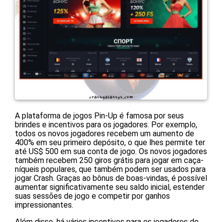
A plataforma de jogos Pin-Up é famosa por seus
brindes e incentivos para os jogadores. Por exemplo,
todos os novos jogadores recebem um aumento de
400% em seu primeiro depósito, o que lhes permite ter
até US$ 500 em sua conta de jogo. Os novos jogadores
também recebem 250 giros grátis para jogar em caça-
níqueis populares, que também podem ser usados para
jogar Crash. Graças ao bônus de boas-vindas, é possível
aumentar significativamente seu saldo inicial, estender
suas sessões de jogo e competir por ganhos
impressionantes.
Além disso, há vários incentivos para os jogadores do