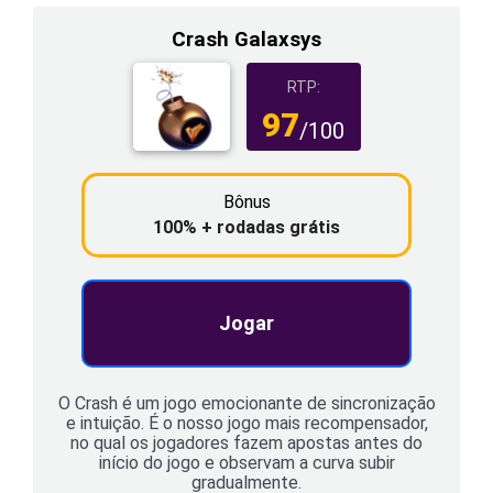
Crash Galaxsys
RTP:
97
/100
Bônus
100% + rodadas grátis
Jogar
O Crash é um jogo emocionante de sincronização
e intuição. É o nosso jogo mais recompensador,
no qual os jogadores fazem apostas antes do
início do jogo e observam a curva subir
gradualmente.