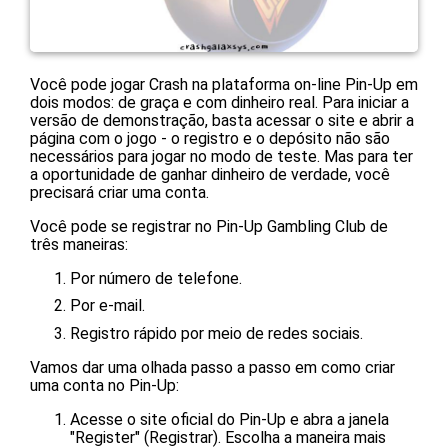
Você pode jogar Crash na plataforma on-line Pin-Up em
dois modos: de graça e com dinheiro real. Para iniciar a
versão de demonstração, basta acessar o site e abrir a
página com o jogo - o registro e o depósito não são
necessários para jogar no modo de teste. Mas para ter
a oportunidade de ganhar dinheiro de verdade, você
precisará criar uma conta.
Você pode se registrar no Pin-Up Gambling Club de
três maneiras:
Por número de telefone.
Por e-mail.
Registro rápido por meio de redes sociais.
Vamos dar uma olhada passo a passo em como criar
uma conta no Pin-Up:
Acesse o site oficial do Pin-Up e abra a janela
"Register" (Registrar). Escolha a maneira mais