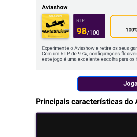
Aviashow
RTP:
98
100%
/100
Experimente o Aviashow e retire os seus ga
Com um RTP de 97%, configurações flexíveis
este jogo é uma excelente escolha para os 
Joga
Principais características do