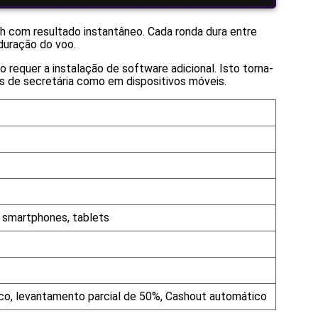
h com resultado instantâneo. Cada ronda dura entre
duração do voo.
 requer a instalação de software adicional. Isto torna-
 de secretária como em dispositivos móveis.
smartphones, tablets
o, levantamento parcial de 50%, Cashout automático