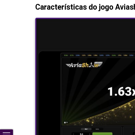
Características do jogo Avia