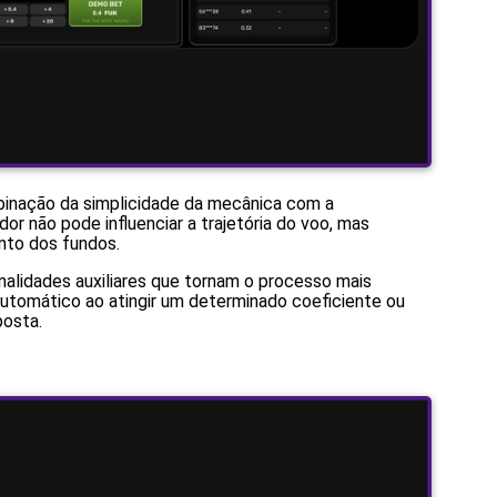
mbinação da simplicidade da mecânica com a
or não pode influenciar a trajetória do voo, mas
nto dos fundos.
alidades auxiliares que tornam o processo mais
 automático ao atingir um determinado coeficiente ou
posta.