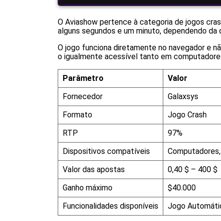
O Aviashow pertence à categoria de jogos cras
alguns segundos e um minuto, dependendo da 
O jogo funciona diretamente no navegador e não
o igualmente acessível tanto em computadores
Parâmetro
Valor
Fornecedor
Galaxsys
Formato
Jogo Crash
RTP
97%
Dispositivos compatíveis
Computadores, 
Valor das apostas
0,40 $ – 400 $
Ganho máximo
$40.000
Funcionalidades disponíveis
Jogo Automátic