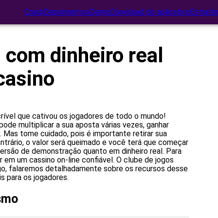
Crash
Depoimentos
Demo
Download do aplicativo
Estraté
 com dinheiro real
casino
crível que cativou os jogadores de todo o mundo!
ode multiplicar a sua aposta várias vezes, ganhar
. Mas tome cuidado, pois é importante retirar sua
trário, o valor será queimado e você terá que começar
versão de demonstração quanto em dinheiro real. Para
r em um cassino on-line confiável. O clube de jogos
go, falaremos detalhadamente sobre os recursos desse
is para os jogadores.
esmo