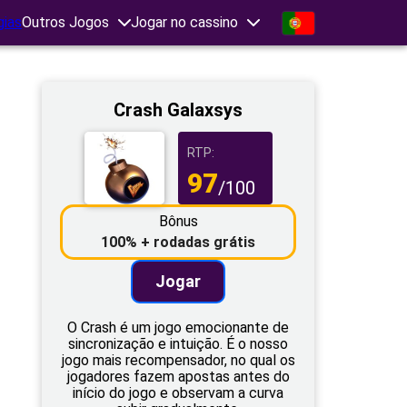
gias
Outros Jogos
Jogar no cassino
Crash Galaxsys
RTP:
97
/100
Bônus
100% + rodadas grátis
Jogar
O Crash é um jogo emocionante de
sincronização e intuição. É o nosso
jogo mais recompensador, no qual os
jogadores fazem apostas antes do
início do jogo e observam a curva