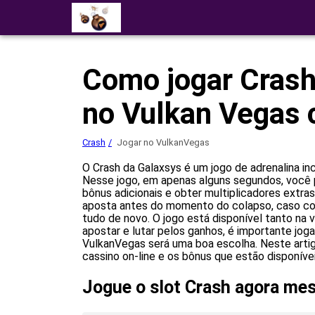
Como jogar Crash
no Vulkan Vegas 
Crash
Jogar no VulkanVegas
O Crash da Galaxsys é um jogo de adrenalina in
Nesse jogo, em apenas alguns segundos, você p
bônus adicionais e obter multiplicadores extras
aposta antes do momento do colapso, caso con
tudo de novo. O jogo está disponível tanto na 
apostar e lutar pelos ganhos, é importante joga
VulkanVegas será uma boa escolha. Neste arti
cassino on-line e os bônus que estão disponíve
Jogue o slot Crash agora m