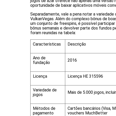
jogos de azar oferece não apenas uma versão
oportunidade de baixar aplicativos móveis conv
Separadamente, vale a pena notar a variedade 
VulkanVegas. Além do complexo bônus de boas
um conjunto de freespins, é possível participa
bônus semanais e devolver parte dos fundos pe
foram reunidas na tabela:
Características
Descrição
Ano de
2016
fundação
Licença
Licença HE 315596
Variedade de
Mais de 5.000 jogos, inclu
jogos
Métodos de
Cartões bancários (Visa, M
pagamento
vouchers MuchBetter