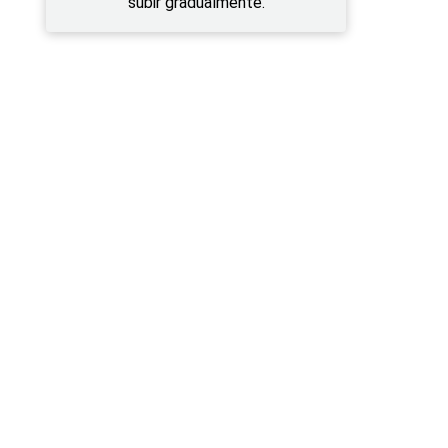
subir gradualmente.