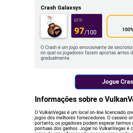
Crash Galaxsys
RTP:
97
100%
/100
O Crash é um jogo emocionante de sincroniz
no qual os jogadores fazem apostas antes do
gradualmente.
Jogue Cras
Informações sobre o Vulkan
O VulkanVegas é um local on-line licenciado o
jogos dos melhores fornecedores. O cassino on-
portanto, os jogadores podem esperar termos 
pontuais dos ganhos. Jogar no VulkanVegas é c