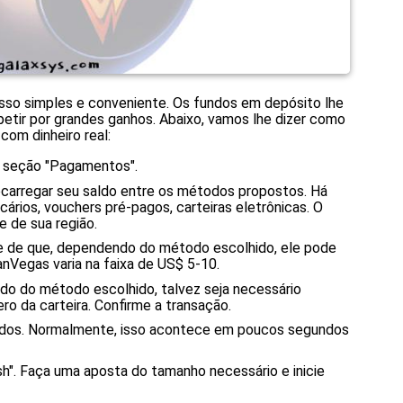
so simples e conveniente. Os fundos em depósito lhe
etir por grandes ganhos. Abaixo, vamos lhe dizer como
com dinheiro real:
a seção "Pagamentos".
ecarregar seu saldo entre os métodos propostos. Há
cários, vouchers pré-pagos, carteiras eletrônicas. O
 de sua região.
se de que, dependendo do método escolhido, ele pode
anVegas varia na faixa de US$ 5-10.
ndo do método escolhido, talvez seja necessário
ro da carteira. Confirme a transação.
ados. Normalmente, isso acontece em poucos segundos
sh". Faça uma aposta do tamanho necessário e inicie