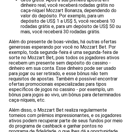
dinheiro real, você receberá rodadas grátis no
caça-níquel Mozzart Bonanza, dependendo do
valor do depósito. Por exemplo, para um
depósito de US$ 1 a US$ 5, você receberá 10
rodadas grátis e, para um depósito de US$ 50 ou
mais, você receberá 30 rodadas grátis.
Além do presente de boas-vindas, há outras ofertas
generosas esperando por você no Mozzart Bet. Por
exemplo, toda segunda-feira é uma segunda-feira de
sorte no Mozzart Bet, pois todos os jogadores ativos
recebem um presente sem depósito do cassino -
dinheiro em sua conta. Esse dinheiro pode ser usado
para jogar ou ser retirado, e esse bônus não tem
requisitos de apostas. Também é possível encontrar
ofertas promocionais especializadas para tipos
específicos de jogos no cassino - por exemplo, um
bônus para jogos ao vivo, um bônus para determinados
caça-níqueis, etc.
Além disso, o Mozzart Bet realiza regularmente
torneios com prêmios impressionantes, e os jogadores
ativos podem recuperar parte de seus fundos por meio
do programa de cashback e ganhar pontos no
programa de fidelidade, o que lhes dá a oportunidade