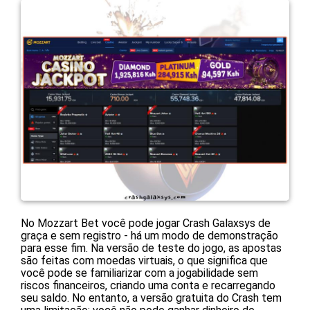
No Mozzart Bet você pode jogar Crash Galaxsys de
graça e sem registro - há um modo de demonstração
para esse fim. Na versão de teste do jogo, as apostas
são feitas com moedas virtuais, o que significa que
você pode se familiarizar com a jogabilidade sem
riscos financeiros, criando uma conta e recarregando
seu saldo. No entanto, a versão gratuita do Crash tem