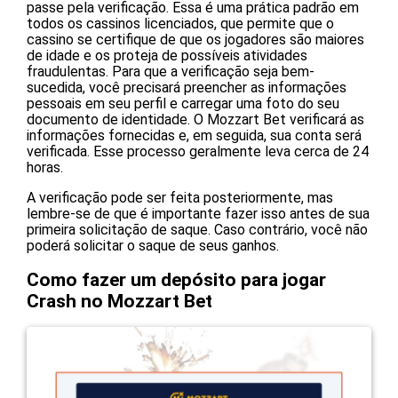
passe pela verificação. Essa é uma prática padrão em
todos os cassinos licenciados, que permite que o
cassino se certifique de que os jogadores são maiores
de idade e os proteja de possíveis atividades
fraudulentas. Para que a verificação seja bem-
sucedida, você precisará preencher as informações
pessoais em seu perfil e carregar uma foto do seu
documento de identidade. O Mozzart Bet verificará as
informações fornecidas e, em seguida, sua conta será
verificada. Esse processo geralmente leva cerca de 24
horas.
A verificação pode ser feita posteriormente, mas
lembre-se de que é importante fazer isso antes de sua
primeira solicitação de saque. Caso contrário, você não
poderá solicitar o saque de seus ganhos.
Como fazer um depósito para jogar
Crash no Mozzart Bet