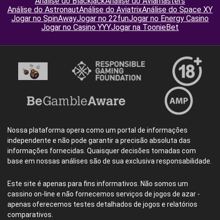
Análise do Blackjack
Análise do Aviamasters
Análise do Astronaut
Análise do Aviatrix
Análise do Space XY
Jogar no SpinAway
Jogar no 22fun
Jogar no Energy Casino
Jogar no Casino YYY
Jogar na ToonieBet
Nossa plataforma opera como um portal de informações
independente e não pode garantir a precisão absoluta das
informações fornecidas. Quaisquer decisões tomadas com
base em nossas análises são de sua exclusiva responsabilidade.
Este site é apenas para fins informativos. Não somos um
cassino on-line e não fornecemos serviços de jogos de azar -
apenas oferecemos testes detalhados de jogos e relatórios
comparativos.