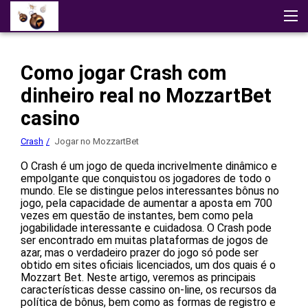
Crash
Depoimentos
Demo
Download do aplicativo
Como jogar Crash com
Estratégias
Outros Jogos
dinheiro real no MozzartBet
Jogar no cassino
casino
Crash
Jogar no MozzartBet
O Crash é um jogo de queda incrivelmente dinâmico e
empolgante que conquistou os jogadores de todo o
mundo. Ele se distingue pelos interessantes bônus no
jogo, pela capacidade de aumentar a aposta em 700
vezes em questão de instantes, bem como pela
jogabilidade interessante e cuidadosa. O Crash pode
ser encontrado em muitas plataformas de jogos de
azar, mas o verdadeiro prazer do jogo só pode ser
obtido em sites oficiais licenciados, um dos quais é o
Mozzart Bet. Neste artigo, veremos as principais
características desse cassino on-line, os recursos da
política de bônus, bem como as formas de registro e