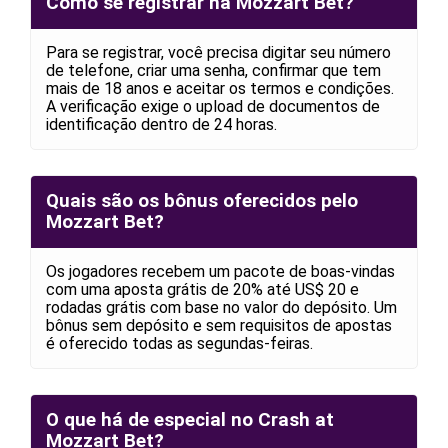
Como se registrar na Mozzart Bet?
Para se registrar, você precisa digitar seu número
de telefone, criar uma senha, confirmar que tem
mais de 18 anos e aceitar os termos e condições.
A verificação exige o upload de documentos de
identificação dentro de 24 horas.
Quais são os bônus oferecidos pelo
Mozzart Bet?
Os jogadores recebem um pacote de boas-vindas
com uma aposta grátis de 20% até US$ 20 e
rodadas grátis com base no valor do depósito. Um
bônus sem depósito e sem requisitos de apostas
é oferecido todas as segundas-feiras.
O que há de especial no Crash at
Mozzart Bet?