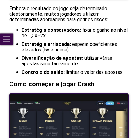
Embora o resultado do jogo seja determinado
aleatoriamente, muitos jogadores utilizam
determinadas abordagens para gerir os riscos:
Estratégia conservadora:
fixar o ganho no nível
de 1,5x–2x
Estratégia arriscada:
esperar coeficientes
elevados (5x e acima)
Diversificação de apostas:
utilizar várias
apostas simultaneamente
Controlo do saldo:
limitar o valor das apostas
Como começar a jogar Crash