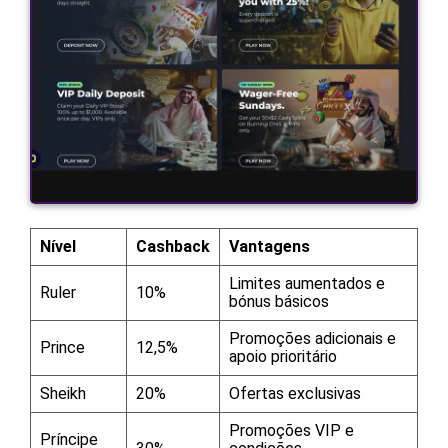
Nível
Cashback
Vantagens
Limites aumentados e
Ruler
10%
bónus básicos
Promoções adicionais e
Prince
12,5%
apoio prioritário
Sheikh
20%
Ofertas exclusivas
Promoções VIP e
Príncipe