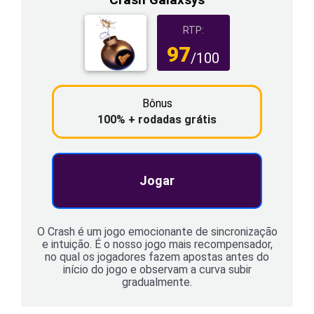
RTP:
97
/100
Bônus
100% + rodadas grátis
Jogar
O Crash é um jogo emocionante de sincronização
e intuição. É o nosso jogo mais recompensador,
no qual os jogadores fazem apostas antes do
início do jogo e observam a curva subir
gradualmente.