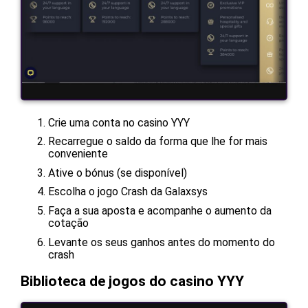
Crie uma conta no casino YYY
Recarregue o saldo da forma que lhe for mais
conveniente
Ative o bónus (se disponível)
Escolha o jogo Crash da Galaxsys
Faça a sua aposta e acompanhe o aumento da
cotação
Levante os seus ganhos antes do momento do
crash
Biblioteca de jogos do casino YYY