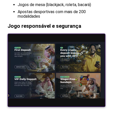
Jogos de mesa (blackjack, roleta, bacará)
Apostas desportivas com mais de 200
modalidades
Jogo responsável e segurança