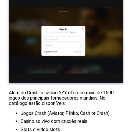
Além do Crash, o casino YYY oferece mais de 1500
jogos dos principais fornecedores mundiais. No
catálogo estão disponíveis:
Jogos Crash (Aviator, Plinko, Cash or Crash)
Casino ao vivo com crupiês reais
Slots e vídeo slots