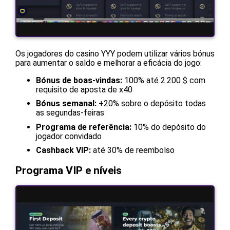
Os jogadores do casino YYY podem utilizar vários bónus
para aumentar o saldo e melhorar a eficácia do jogo:
Bónus de boas-vindas:
100% até 2.200 $ com
requisito de aposta de x40
Bónus semanal:
+20% sobre o depósito todas
as segundas-feiras
Programa de referência:
10% do depósito do
jogador convidado
Cashback VIP:
até 30% de reembolso
Programa VIP e níveis