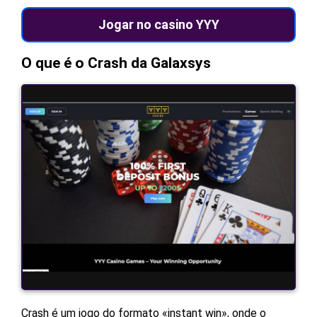
Jogar no casino YYY
O que é o Crash da Galaxsys
Crash é um jogo do formato «instant win», onde o