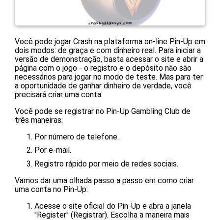
Você pode jogar Crash na plataforma on-line Pin-Up em
dois modos: de graça e com dinheiro real. Para iniciar a
versão de demonstração, basta acessar o site e abrir a
página com o jogo - o registro e o depósito não são
necessários para jogar no modo de teste. Mas para ter
a oportunidade de ganhar dinheiro de verdade, você
precisará criar uma conta.
Você pode se registrar no Pin-Up Gambling Club de
três maneiras:
Por número de telefone.
Por e-mail.
Registro rápido por meio de redes sociais.
Vamos dar uma olhada passo a passo em como criar
uma conta no Pin-Up:
Acesse o site oficial do Pin-Up e abra a janela
"Register" (Registrar). Escolha a maneira mais