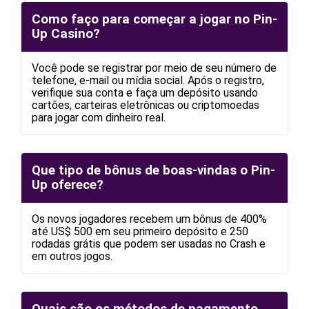
Como faço para começar a jogar no Pin-
Up Casino?
Você pode se registrar por meio de seu número de
telefone, e-mail ou mídia social. Após o registro,
verifique sua conta e faça um depósito usando
cartões, carteiras eletrônicas ou criptomoedas
para jogar com dinheiro real.
Que tipo de bônus de boas-vindas o Pin-
Up oferece?
Os novos jogadores recebem um bônus de 400%
até US$ 500 em seu primeiro depósito e 250
rodadas grátis que podem ser usadas no Crash e
em outros jogos.
Quais são os métodos de pagamento