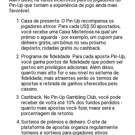
Pin-Up que tornam a experiência de jogo ainda mais
favorável:
Caixa de presente. O Pin-Up recompensa os
jogadores ativos. Para cada US$ 50 apostados,
você recebe uma Caixa Misteriosa na qual um
prêmio o aguarda - por exemplo, um cupom para
dinheiro grátis, um bônus no seu próximo
depósito, rodadas grátis ou cashback.
Programa de fidelidade. Para cada aposta Pin-Up,
você ganha pontos de fidelidade que podem ser
gastos em privilégios adicionais. Além disso,
quanto mais alto for o seu nível no sistema de
fidelidade, mais atraentes serão os termos de
apostas e retirada de ganhos oferecidos pelo
cassino.
Cashback. No Pin-Up Gambling Club, você pode
receber de volta até 10% dos fundos perdidos -
quanto mais apostas você fizer, maior será a
porcentagem de retorno.
Sorteios de prêmios e dinheiro. O site da
plataforma de apostas organiza regularmente
torneios e sorteios para jogadores ativos.