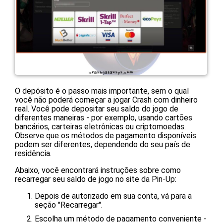
O depósito é o passo mais importante, sem o qual
você não poderá começar a jogar Crash com dinheiro
real. Você pode depositar seu saldo do jogo de
diferentes maneiras - por exemplo, usando cartões
bancários, carteiras eletrônicas ou criptomoedas.
Observe que os métodos de pagamento disponíveis
podem ser diferentes, dependendo do seu país de
residência.
Abaixo, você encontrará instruções sobre como
recarregar seu saldo de jogo no site da Pin-Up:
Depois de autorizado em sua conta, vá para a
seção "Recarregar".
Escolha um método de pagamento conveniente -