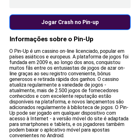
Jogar Crash no Pin-up
Informações sobre o Pin-Up
O Pin-Up é um cassino on-line licenciado, popular em
países asiáticos e europeus. A plataforma de jogos foi
fundada em 2009 e, ao longo dos anos, conquistou
muitos fãs entre os entusiastas de jogos de azar on-
line graças ao seu registro conveniente, bônus
generosos e retirada rápida dos ganhos. O cassino
atualiza regularmente a variedade de jogos -
atualmente, mais de 2.500 jogos de fornecedores
conhecidos e com excelente reputação estão
disponíveis na plataforma, e novos lançamentos são
adicionados regularmente à biblioteca de jogos. O Pin-
Up pode ser jogado em qualquer dispositivo com
acesso à Internet - a versão móvel do site é adaptada
para smartphones e tablets, e os jogadores também
podem baixar o aplicativo móvel para apostas
convenientes no Android.