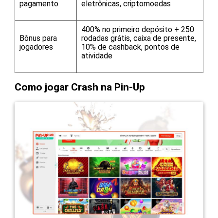
pagamento
eletrônicas, criptomoedas
400% no primeiro depósito + 250
Bônus para
rodadas grátis, caixa de presente,
jogadores
10% de cashback, pontos de
atividade
Como jogar Crash na Pin-Up