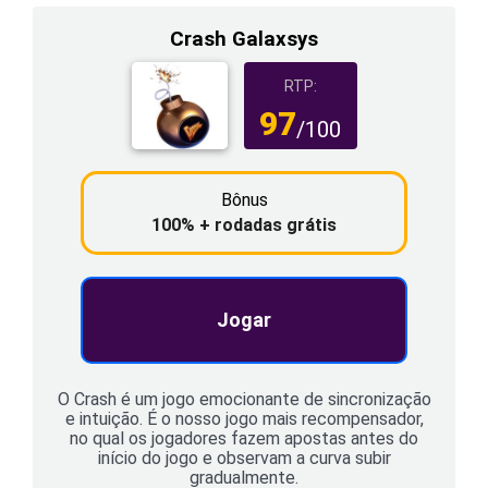
Crash Galaxsys
RTP:
97
/100
Bônus
100% + rodadas grátis
Jogar
O Crash é um jogo emocionante de sincronização
e intuição. É o nosso jogo mais recompensador,
no qual os jogadores fazem apostas antes do
início do jogo e observam a curva subir
gradualmente.