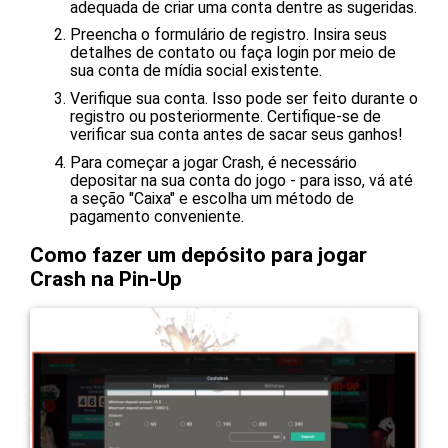
adequada de criar uma conta dentre as sugeridas.
Preencha o formulário de registro. Insira seus
detalhes de contato ou faça login por meio de
sua conta de mídia social existente.
Verifique sua conta. Isso pode ser feito durante o
registro ou posteriormente. Certifique-se de
verificar sua conta antes de sacar seus ganhos!
Para começar a jogar Crash, é necessário
depositar na sua conta do jogo - para isso, vá até
a seção "Caixa" e escolha um método de
pagamento conveniente.
Como fazer um depósito para jogar
Crash na Pin-Up