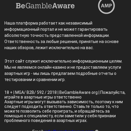
Наша платформа работает как независимый
информационный портал и не может гарантировать
абсолютную точность представленной информации.
Ответственность за любые решения, принятые на основе
наших обзоров, лежит исключительно на вас.
Этот сайт служит исключительно информационным целям.
Мы не являемся онлайн-казино и не предоставляем услуги
азартных игр - мы лишь предлагаем подробные отчеты о
тестировании и сравнении игр.
18 + | MGA/ B2B/ 592 / 2018 | BeGambleAware.org | Пожалуйста,
играйте в азартные игры ответственно
Азартные игры могут вызывать зависимость, поэтому к ним
следует подходить ответственно. Ставьте только то, что
можете позволить себе проиграть, и обращайтесь за
помощью к специалисту, если заметили у себя признаки
проблемного поведения в азартных играх.