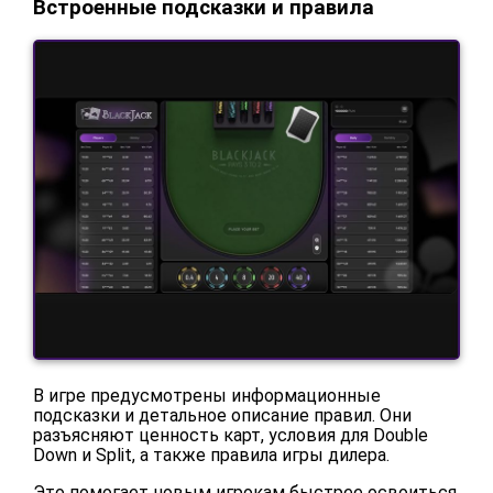
Встроенные подсказки и правила
В игре предусмотрены информационные
подсказки и детальное описание правил. Они
разъясняют ценность карт, условия для Double
Down и Split, а также правила игры дилера.
Это помогает новым игрокам быстрее освоиться