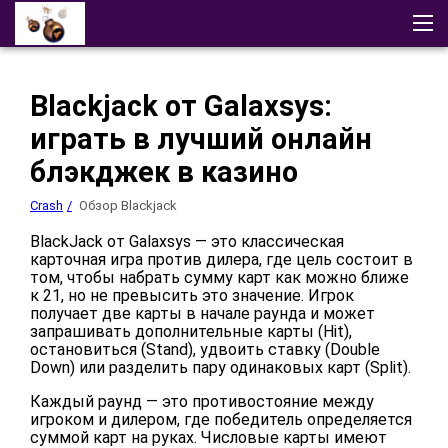
Crash
Отзывы
Скачать приложение
Демо
Стратегии
Blackjack от Galaxsys:
Другие Игры
Играть в казино
играть в лучший онлайн
блэкджек в казино
Crash
Обзор Blackjack
BlackJack от Galaxsys — это классическая
карточная игра против дилера, где цель состоит в
том, чтобы набрать сумму карт как можно ближе
к 21, но не превысить это значение. Игрок
получает две карты в начале раунда и может
запрашивать дополнительные карты (Hit),
остановиться (Stand), удвоить ставку (Double
Down) или разделить пару одинаковых карт (Split).
Каждый раунд — это противостояние между
игроком и дилером, где победитель определяется
суммой карт на руках. Числовые карты имеют