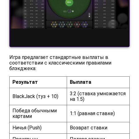
Игра предлагает стандартные выплаты в
соответствии с классическими правилами
блэкджека:
Результат
Выплата
3:2 (ставка умножается
BlackJack (туз + 10)
на 1.5)
Победа обычными
1:1 (равная ставке)
картами
Ничья (Push)
Возврат ставки