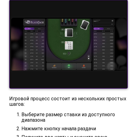
Игровой процесс состоит из нескольких простых
шагов:
Выберите размер ставки из доступного
диапазона
Нажмите кнопку начала раздачи