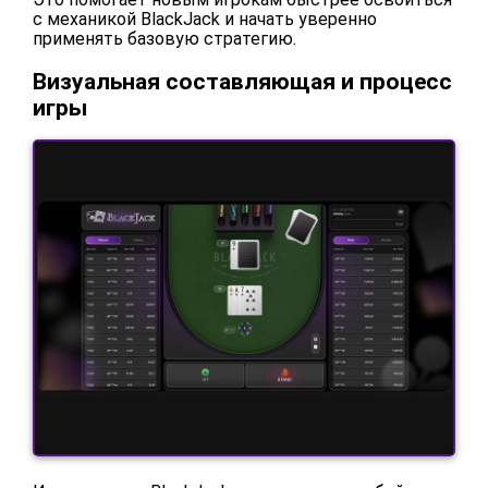
с механикой BlackJack и начать уверенно
применять базовую стратегию.
Визуальная составляющая и процесс
игры