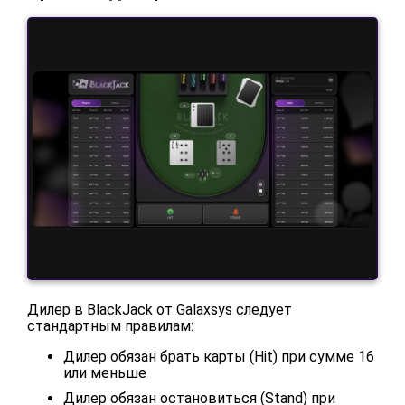
Дилер в BlackJack от Galaxsys следует
стандартным правилам:
Дилер обязан брать карты (Hit) при сумме 16
или меньше
Дилер обязан остановиться (Stand) при