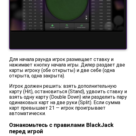
Для начала раунда игрок размещает ставку и
нажимает кнопку начала игры. Дилер раздает две
карты игроку (обе открыты) и две себе (одна
открыта, одна закрыта).
Игрок должен решить: взять дополнительную
карту (Hit), остановиться (Stand), удвоить ставку и
взять одну карту (Double Down) или разделить пару
одинаковых карт на две руки (Split). Если сумма
карт превышает 21 — игрок проигрывает
автоматически.
Ознакомьтесь с правилами BlackJack
перед игрой