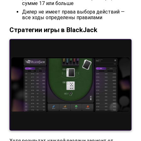
сумме 17 или больше
Дилер не имеет права выбора действий —
все ходы определены правилами
Стратегии игры в BlackJack
Хотя результат каждой раздачи зависит от