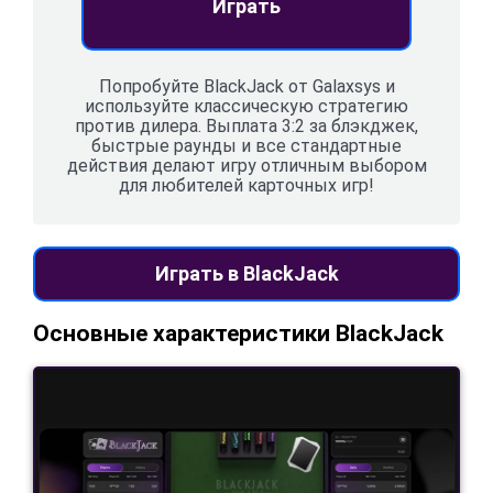
Играть
Попробуйте BlackJack от Galaxsys и
используйте классическую стратегию
против дилера. Выплата 3:2 за блэкджек,
быстрые раунды и все стандартные
действия делают игру отличным выбором
для любителей карточных игр!
Играть в BlackJack
Основные характеристики BlackJack