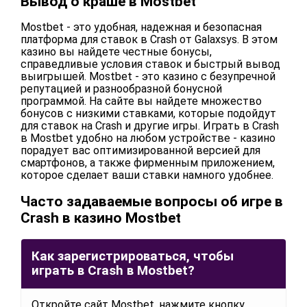
Вывод о краше в Mostbet
Mostbet - это удобная, надежная и безопасная
платформа для ставок в Crash от Galaxsys. В этом
казино вы найдете честные бонусы,
справедливые условия ставок и быстрый вывод
выигрышей. Mostbet - это казино с безупречной
репутацией и разнообразной бонусной
программой. На сайте вы найдете множество
бонусов с низкими ставками, которые подойдут
для ставок на Crash и другие игры. Играть в Crash
в Mostbet удобно на любом устройстве - казино
порадует вас оптимизированной версией для
смартфонов, а также фирменным приложением,
которое сделает ваши ставки намного удобнее.
Часто задаваемые вопросы об игре в
Crash в казино Mostbet
Как зарегистрироваться, чтобы
играть в Crash в Mostbet?
Откройте сайт Mostbet, нажмите кнопку