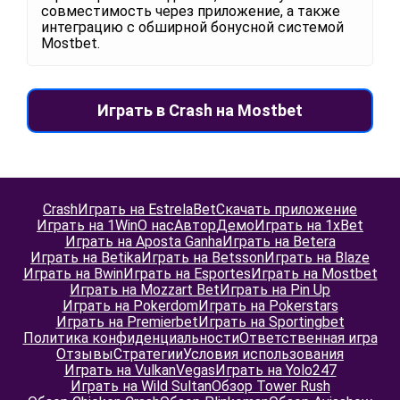
совместимость через приложение, а также
интеграцию с обширной бонусной системой
Mostbet.
Играть в Crash на Mostbet
Crash
Играть на EstrelaBet
Скачать приложение
Играть на 1Win
О нас
Автор
Демо
Играть на 1xBet
Играть на Aposta Ganha
Играть на Betera
Играть на Betika
Играть на Betsson
Играть на Blaze
Играть на Bwin
Играть на Esportes
Играть на Mostbet
Играть на Mozzart Bet
Играть на Pin Up
Играть на Pokerdom
Играть на Pokerstars
Играть на Premierbet
Играть на Sportingbet
Политика конфиденциальности
Ответственная игра
Отзывы
Стратегии
Условия использования
Играть на VulkanVegas
Играть на Yolo247
Играть на Wild Sultan
Обзор Tower Rush