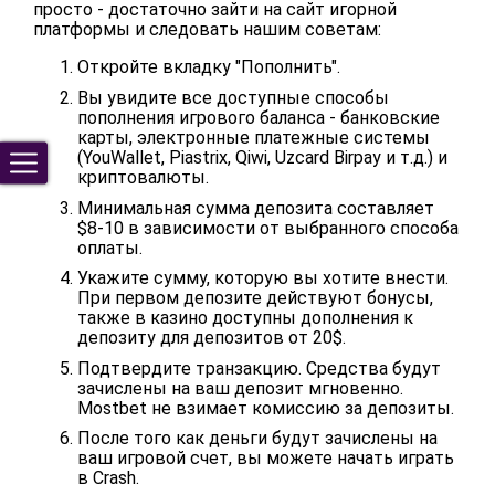
просто - достаточно зайти на сайт игорной
платформы и следовать нашим советам:
Откройте вкладку "Пополнить".
Вы увидите все доступные способы
пополнения игрового баланса - банковские
карты, электронные платежные системы
(YouWallet, Piastrix, Qiwi, Uzcard Birpay и т.д.) и
криптовалюты.
Минимальная сумма депозита составляет
$8-10 в зависимости от выбранного способа
оплаты.
Укажите сумму, которую вы хотите внести.
При первом депозите действуют бонусы,
также в казино доступны дополнения к
депозиту для депозитов от 20$.
Подтвердите транзакцию. Средства будут
зачислены на ваш депозит мгновенно.
Mostbet не взимает комиссию за депозиты.
После того как деньги будут зачислены на
ваш игровой счет, вы можете начать играть
в Crash.