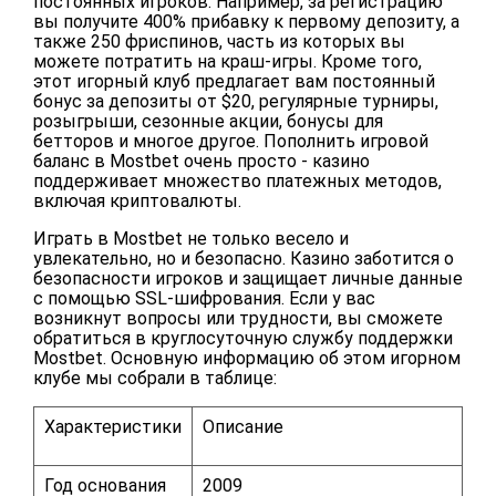
постоянных игроков. Например, за регистрацию
вы получите 400% прибавку к первому депозиту, а
также 250 фриспинов, часть из которых вы
можете потратить на краш-игры. Кроме того,
этот игорный клуб предлагает вам постоянный
бонус за депозиты от $20, регулярные турниры,
розыгрыши, сезонные акции, бонусы для
бетторов и многое другое. Пополнить игровой
баланс в Mostbet очень просто - казино
поддерживает множество платежных методов,
включая криптовалюты.
Играть в Mostbet не только весело и
увлекательно, но и безопасно. Казино заботится о
безопасности игроков и защищает личные данные
с помощью SSL-шифрования. Если у вас
возникнут вопросы или трудности, вы сможете
обратиться в круглосуточную службу поддержки
Mostbet. Основную информацию об этом игорном
клубе мы собрали в таблице:
Характеристики
Описание
Год основания
2009