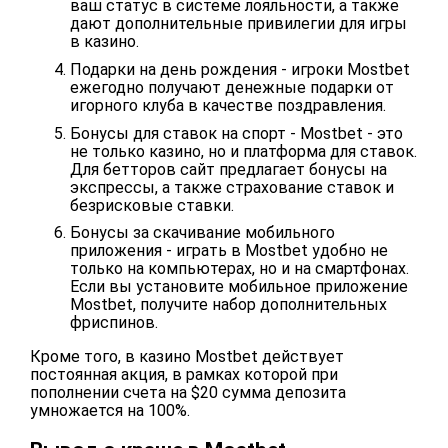
ваш статус в системе лояльности, а также
дают дополнительные привилегии для игры
в казино.
Подарки на день рождения - игроки Mostbet
ежегодно получают денежные подарки от
игорного клуба в качестве поздравления.
Бонусы для ставок на спорт - Mostbet - это
не только казино, но и платформа для ставок.
Для бетторов сайт предлагает бонусы на
экспрессы, а также страхование ставок и
безрисковые ставки.
Бонусы за скачивание мобильного
приложения - играть в Mostbet удобно не
только на компьютерах, но и на смартфонах.
Если вы установите мобильное приложение
Mostbet, получите набор дополнительных
фриспинов.
Кроме того, в казино Mostbet действует
постоянная акция, в рамках которой при
пополнении счета на $20 сумма депозита
умножается на 100%.