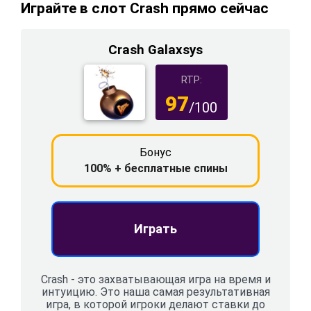
Играйте в слот Crash прямо сейчас
Crash Galaxsys
RTP:
97
/100
Бонус
100% + бесплатные спины
Играть
Crash - это захватывающая игра на время и
интуицию. Это наша самая результативная
игра, в которой игроки делают ставки до