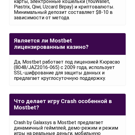
карты, электронные кошельки (YouWallet,
Piastrix, Qiwi, Uzcard Birpay) и криптовалюты.
Минимальный депозит составляет $8-10 в
зависимости от метода.
Является ли Mostbet
лицензированным казино?
Да, Mostbet работает под лицензией Кюрасао
(8048/JAZ2016-065) с 2009 года, использует
SSL-шифрование для защиты данных и
предлагает круглосуточную поддержку.
Что делает игру Crash особенной в
Mostbet?
Crash by Galaxsys в Mostbet предлагает
динамичный геймплей, демо-режим и режим
игры на реальные деньги, мобильную