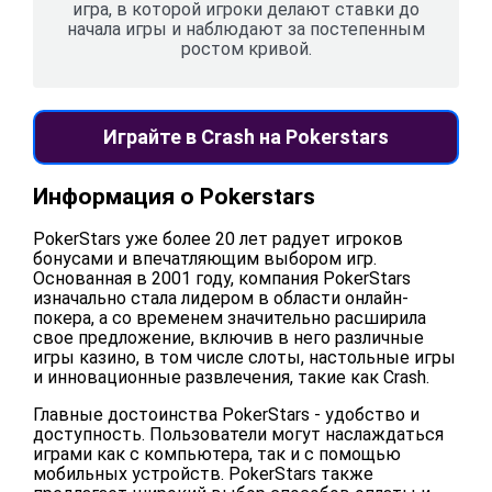
игра, в которой игроки делают ставки до
начала игры и наблюдают за постепенным
ростом кривой.
Играйте в Crash на Pokerstars
Информация о Pokerstars
PokerStars уже более 20 лет радует игроков
бонусами и впечатляющим выбором игр.
Основанная в 2001 году, компания PokerStars
изначально стала лидером в области онлайн-
покера, а со временем значительно расширила
свое предложение, включив в него различные
игры казино, в том числе слоты, настольные игры
и инновационные развлечения, такие как Crash.
Главные достоинства PokerStars - удобство и
доступность. Пользователи могут наслаждаться
играми как с компьютера, так и с помощью
мобильных устройств. PokerStars также