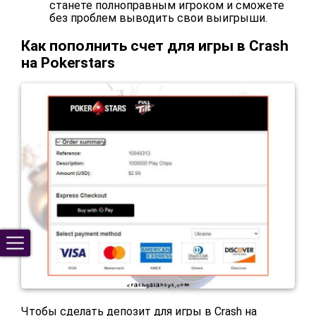
станете полноправным игроком и сможете
без проблем выводить свои выигрыши.
Как пополнить счет для игры в Crash
на Pokerstars
Чтобы сделать депозит для игры в Crash на