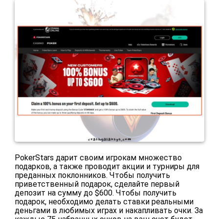
PokerStars дарит своим игрокам множество
подарков, а также проводит акции и турниры для
преданных поклонников. Чтобы получить
приветственный подарок, сделайте первый
депозит на сумму до $600. Чтобы получить
подарок, необходимо делать ставки реальными
деньгами в любимых играх и накапливать очки. За