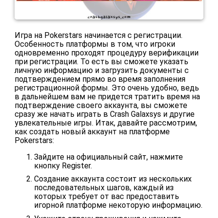
Игра на Pokerstars начинается с регистрации.
Особенность платформы в том, что игроки
одновременно проходят процедуру верификации
при регистрации. То есть вы сможете указать
личную информацию и загрузить документы с
подтверждением прямо во время заполнения
регистрационной формы. Это очень удобно, ведь
в дальнейшем вам не придется тратить время на
подтверждение своего аккаунта, вы сможете
сразу же начать играть в Crash Galaxsys и другие
увлекательные игры. Итак, давайте рассмотрим,
как создать новый аккаунт на платформе
Pokerstars:
Зайдите на официальный сайт, нажмите
кнопку Register.
Создание аккаунта состоит из нескольких
последовательных шагов, каждый из
которых требует от вас предоставить
игорной платформе некоторую информацию.