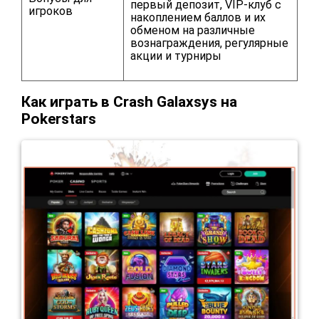
первый депозит, VIP-клуб с
игроков
накоплением баллов и их
обменом на различные
вознаграждения, регулярные
акции и турниры
Как играть в Crash Galaxsys на
Pokerstars