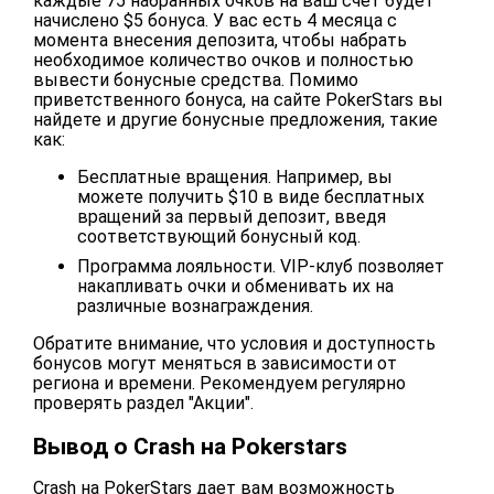
каждые 75 набранных очков на ваш счет будет
начислено $5 бонуса. У вас есть 4 месяца с
момента внесения депозита, чтобы набрать
необходимое количество очков и полностью
вывести бонусные средства. Помимо
приветственного бонуса, на сайте PokerStars вы
найдете и другие бонусные предложения, такие
как:
Бесплатные вращения. Например, вы
можете получить $10 в виде бесплатных
вращений за первый депозит, введя
соответствующий бонусный код.
Программа лояльности. VIP-клуб позволяет
накапливать очки и обменивать их на
различные вознаграждения.
Обратите внимание, что условия и доступность
бонусов могут меняться в зависимости от
региона и времени. Рекомендуем регулярно
проверять раздел "Акции".
Вывод о Crash на Pokerstars
Crash на PokerStars дает вам возможность