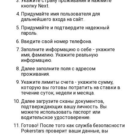
Укажите страну проживания и нажмите
кнопку Next.
Придумайте имя пользователя для
дальнейшего входа на сайт.
Придумайте и подтвердите надежный
пароль.
Введите свой номер телефона.
Заполните информацию о себе - укажите
имя, фамилию. Укажите реальную
информацию.
Далее заполните поля с адресом
проживания.
Укажите лимиты счета - укажите сумму,
которую вы готовы потратить на ставки в
течение суток, недели и месяца.
Далее загрузите сканы документов,
подтверждающих вашу личность. Вы
можете использовать паспорт или
водительское удостоверение.
Готово! После того как служба безопасности
Pokerstars проверит ваши данные, вы