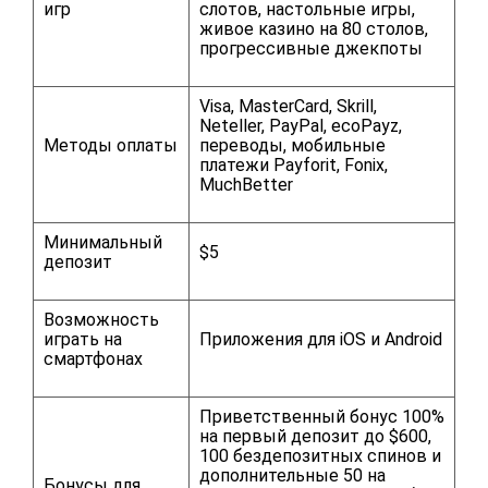
игр
слотов, настольные игры,
живое казино на 80 столов,
прогрессивные джекпоты
Visa, MasterCard, Skrill,
Neteller, PayPal, ecoPayz,
Методы оплаты
переводы, мобильные
платежи Payforit, Fonix,
MuchBetter
Минимальный
$5
депозит
Возможность
играть на
Приложения для iOS и Android
смартфонах
Приветственный бонус 100%
на первый депозит до $600,
100 бездепозитных спинов и
дополнительные 50 на
Бонусы для