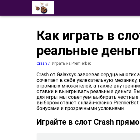
Как играть в сло
реальные деньги
Crash
Играть на Premierbet
Crash от Galaxsys завоевал сердца многих 
сочетает в себе увлекательную механику,
огромных множителей, а также внутренни
ставки и выигрывать реальные деньги. Вы 
для игры мы советуем выбирать честные 
выбором станет онлайн-казино PremierBet
бонусами и прозрачными условиями.
Играйте в слот Crash прямо