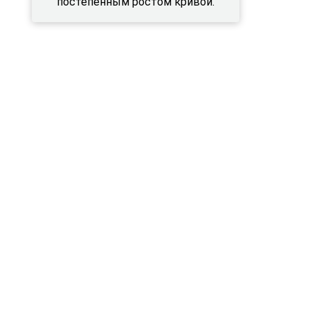
постепенным ростом кривой.