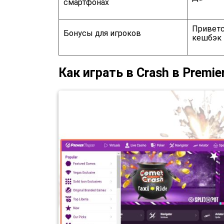
смартфонах
Приветс
Бонусы для игроков
кешбэк
Как играть в Crash в Premie