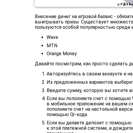
Внесение денег на игровой баланс - обязате
выигрывать призы. Существует множество
пользуются особой популярностью среди и
Wave
MTN
Orange Money
Давайте посмотрим, как просто сделать де
Авторизуйтесь в своем аккаунте и на
Из предложенных вариантов выберит
Введите сумму, которую вы хотите вн
Если вы пополняете счет с помощью
в мобильное приложение на вашем с
пополняете счет на настольной верс
помощью Qr-кода.
Если вы делаете депозит с помощью 
к этой платежной системе, и дождите