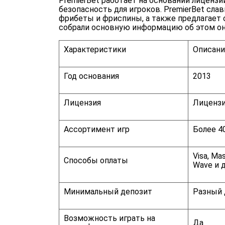
PremierBet работает на основании лицензи
безопасность для игроков. PremierBet сл
фрибеты и фриспины, а также предлагает
собрали основную информацию об этом онл
Характеристики
Описани
Год основания
2013
Лицензия
Лицензи
Ассортимент игр
Более 4
Visa, Ma
Способы оплаты
Wave и д
Минимальный депозит
Разный 
Возможность играть на
Да