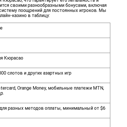
и Кюрасао, что гарантирует его легальность и
авится своими разнообразными бонусами, включая
 систему поощрений для постоянных игроков. Мы
айн-казино в таблицу:
е
я Кюрасао
000 слотов и других азартных игр
stercard, Orange Money, мобильные платежи MTN,
р.
для разных методов оплаты, минимальный от $6