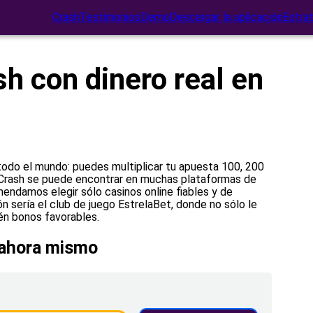
Crash
Testimonios
Demo
Descargar la aplicación
Estra
h con dinero real en
todo el mundo: puedes multiplicar tu apuesta 100, 200
 Crash se puede encontrar en muchas plataformas de
mendamos elegir sólo casinos online fiables y de
ón sería el club de juego EstrelaBet, donde no sólo le
ién bonos favorables.
 ahora mismo