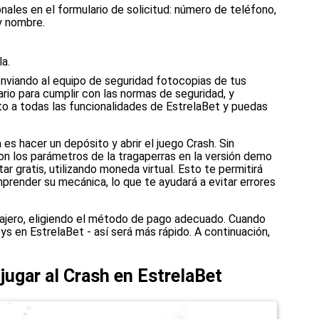
nales en el formulario de solicitud: número de teléfono,
y nombre.
a.
enviando al equipo de seguridad fotocopias de tus
io para cumplir con las normas de seguridad, y
 a todas las funcionalidades de EstrelaBet y puedas
s hacer un depósito y abrir el juego Crash. Sin
on los parámetros de la tragaperras en la versión demo
ar gratis, utilizando moneda virtual. Esto te permitirá
render su mecánica, lo que te ayudará a evitar errores
 cajero, eligiendo el método de pago adecuado. Cuando
ys en EstrelaBet - así será más rápido. A continuación,
jugar al Crash en EstrelaBet