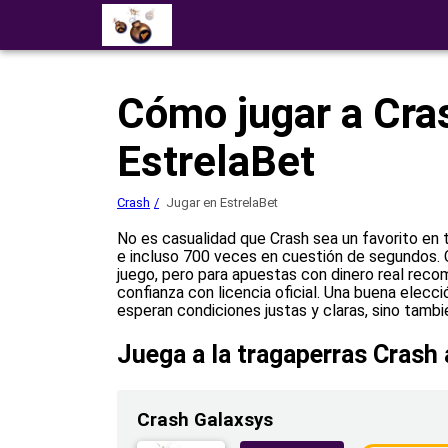
Cómo jugar a Cras
EstrelaBet
Crash
Jugar en EstrelaBet
No es casualidad que Crash sea un favorito en 
e incluso 700 veces en cuestión de segundos.
juego, pero para apuestas con dinero real reco
confianza con licencia oficial. Una buena elecci
esperan condiciones justas y claras, sino tamb
Juega a la tragaperras Crash
Crash Galaxsys