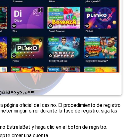
la página oficial del casino. El procedimiento de registro
eter ningún error durante la fase de registro, siga las
sino EstrelaBet y haga clic en el botón de registro.
epte crear una cuenta