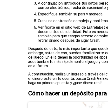
A continuación, introduce tus datos perso
correo electrónico, fecha de nacimiento 
Especifique también su país y moneda
Crea una contraseña compleja y confírmal
Verifícate en el sitio web de EstrelaBet 
documentos de identidad. Esto es necesar
también para que tengas acceso completo
retirar dinero después de jugar Crash.
Después de esto, lo más importante que queda e
embargo, antes de eso, puedes familiarizarte c
del juego. En ella tienes la oportunidad de apost
acostumbrarte más rápidamente al juego y comp
en el futuro.
A continuación, realiza un ingreso a través del
el dinero esté en tu cuenta, busca Crash Galaxs
haga su primera apuesta y ¡gane dinero real!
Cómo hacer un depósito para 