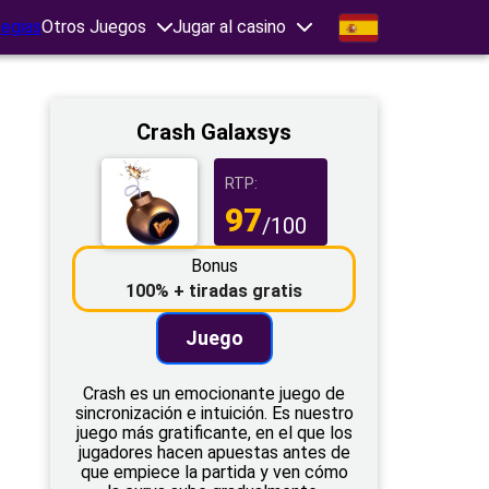
tegias
Otros Juegos
Jugar al casino
Crash Galaxsys
RTP:
97
/100
Bonus
100% + tiradas gratis
Juego
Crash es un emocionante juego de
sincronización e intuición. Es nuestro
juego más gratificante, en el que los
jugadores hacen apuestas antes de
que empiece la partida y ven cómo