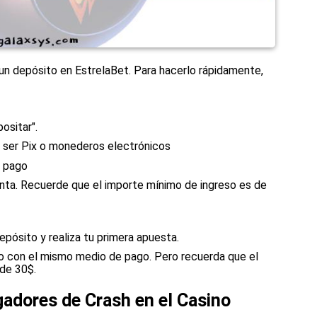
 un depósito en EstrelaBet. Para hacerlo rápidamente,
ositar".
e ser Pix o monederos electrónicos
e pago
enta. Recuerde que el importe mínimo de ingreso es de
depósito y realiza tu primera apuesta.
alo con el mismo medio de pago. Pero recuerda que el
 de 30$.
adores de Crash en el Casino