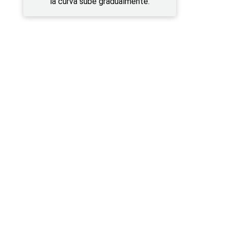
la curva sube gradualmente.