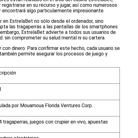
registrarse en su recurso y jugar, así como numerosos
r encontrará algo particularmente impresionante.
r en EstrelaBet no sólo desde el ordenador, sino
apta las tragaperras a las pantallas de los smartphones
n embargo, EstrelaBet advierte a todos sus usuarios de
d: sin comprometer su salud mental ni su cartera.
 con dinero. Para confirmar este hecho, cada usuario se
 también permite asegurar los procesos de juego y
ripción
1
lada por Mouamoua Florida Ventures Corp.
 tragaperras, juegos con crupier en vivo, apuestas