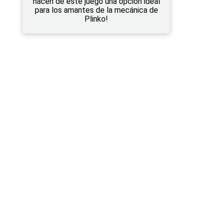
hacen de este juego una opción ideal
para los amantes de la mecánica de
Plinko!