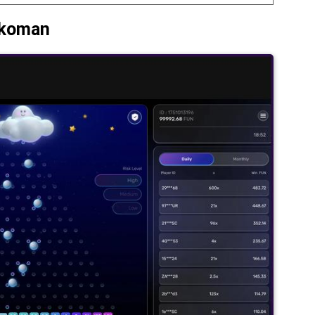
inkoman