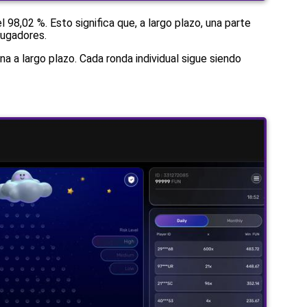
 98,02 %. Esto significa que, a largo plazo, una parte
jugadores.
 a largo plazo. Cada ronda individual sigue siendo