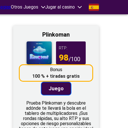
tegias
Otros Juegos
Jugar al casino
Plinkoman
RTP:
98
/100
Bonus
100 % + tiradas gratis
Juego
Prueba Plinkoman y descubre
adónde te llevará la bola en el
tablero de multiplicadores. ¡Sus
rondas rápidas, su alto RTP y sus
opciones de riesgo personalizables