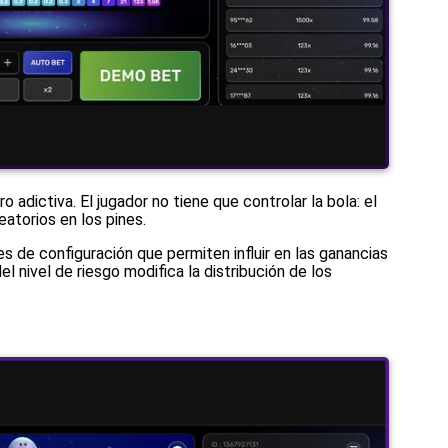
adictiva. El jugador no tiene que controlar la bola: el
atorios en los pines.
s de configuración que permiten influir en las ganancias
el nivel de riesgo modifica la distribución de los