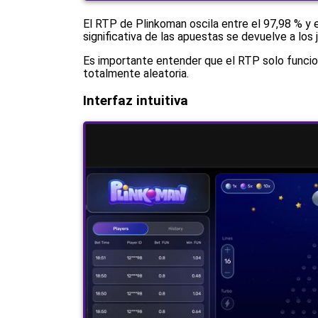
El RTP de Plinkoman oscila entre el 97,98 % y el
significativa de las apuestas se devuelve a los 
Es importante entender que el RTP solo funciona
totalmente aleatoria.
Interfaz intuitiva