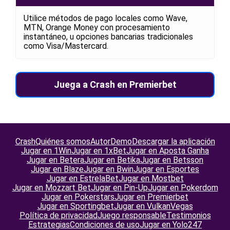
Utilice métodos de pago locales como Wave,
MTN, Orange Money con procesamiento
instantáneo, u opciones bancarias tradicionales
como Visa/Mastercard.
Juega a Crash en Premierbet
Crash
Quiénes somos
Autor
Demo
Descargar la aplicación
Jugar en 1Win
Jugar en 1xBet
Jugar en Aposta Ganha
Jugar en Betera
Jugar en Betika
Jugar en Betsson
Jugar en Blaze
Jugar en Bwin
Jugar en Esportes
Jugar en EstrelaBet
Jugar en Mostbet
Jugar en Mozzart Bet
Jugar en Pin-Up
Jugar en Pokerdom
Jugar en Pokerstars
Jugar en Premierbet
Jugar en Sportingbet
Jugar en VulkanVegas
Política de privacidad
Juego responsable
Testimonios
Estrategias
Condiciones de uso
Jugar en Yolo247