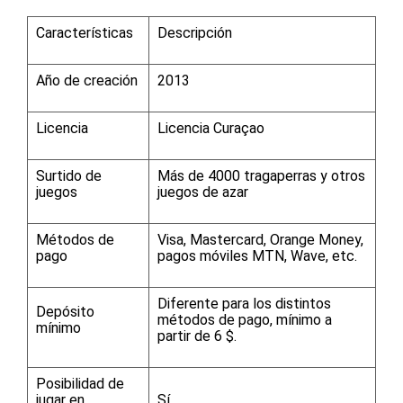
Características
Descripción
Año de creación
2013
Licencia
Licencia Curaçao
Surtido de
Más de 4000 tragaperras y otros
juegos
juegos de azar
Métodos de
Visa, Mastercard, Orange Money,
pago
pagos móviles MTN, Wave, etc.
Diferente para los distintos
Depósito
métodos de pago, mínimo a
mínimo
partir de 6 $.
Posibilidad de
jugar en
Sí