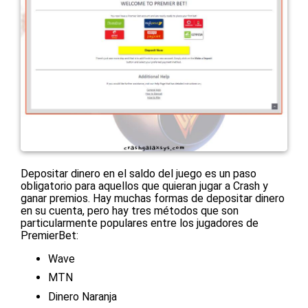
Depositar dinero en el saldo del juego es un paso
obligatorio para aquellos que quieran jugar a Crash y
ganar premios. Hay muchas formas de depositar dinero
en su cuenta, pero hay tres métodos que son
particularmente populares entre los jugadores de
PremierBet:
Wave
MTN
Dinero Naranja