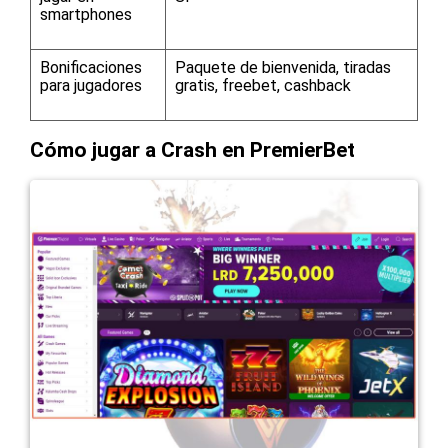
smartphones
Bonificaciones
Paquete de bienvenida, tiradas
para jugadores
gratis, freebet, cashback
Cómo jugar a Crash en PremierBet