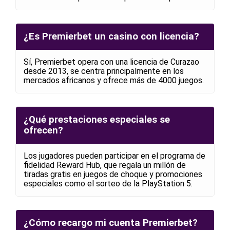
¿Es Premierbet un casino con licencia?
Sí, Premierbet opera con una licencia de Curazao
desde 2013, se centra principalmente en los
mercados africanos y ofrece más de 4000 juegos.
¿Qué prestaciones especiales se
ofrecen?
Los jugadores pueden participar en el programa de
fidelidad Reward Hub, que regala un millón de
tiradas gratis en juegos de choque y promociones
especiales como el sorteo de la PlayStation 5.
¿Cómo recargo mi cuenta Premierbet?