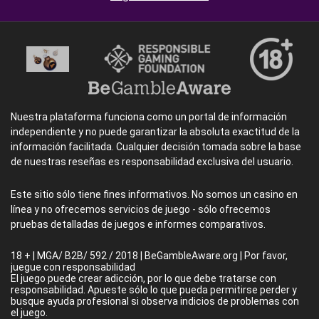
Nuestra plataforma funciona como un portal de información
independiente y no puede garantizar la absoluta exactitud de la
información facilitada. Cualquier decisión tomada sobre la base
de nuestras reseñas es responsabilidad exclusiva del usuario.
Este sitio sólo tiene fines informativos. No somos un casino en
línea y no ofrecemos servicios de juego - sólo ofrecemos
pruebas detalladas de juegos e informes comparativos.
18 + | MGA/ B2B/ 592 / 2018 | BeGambleAware.org | Por favor,
juegue con responsabilidad
El juego puede crear adicción, por lo que debe tratarse con
responsabilidad. Apueste sólo lo que pueda permitirse perder y
busque ayuda profesional si observa indicios de problemas con
el juego.