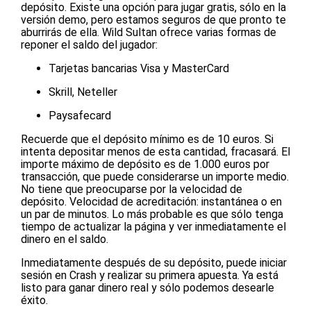
depósito. Existe una opción para jugar gratis, sólo en la
versión demo, pero estamos seguros de que pronto te
aburrirás de ella. Wild Sultan ofrece varias formas de
reponer el saldo del jugador:
Tarjetas bancarias Visa y MasterCard
Skrill, Neteller
Paysafecard
Recuerde que el depósito mínimo es de 10 euros. Si
intenta depositar menos de esta cantidad, fracasará. El
importe máximo de depósito es de 1.000 euros por
transacción, que puede considerarse un importe medio.
No tiene que preocuparse por la velocidad de
depósito. Velocidad de acreditación: instantánea o en
un par de minutos. Lo más probable es que sólo tenga
tiempo de actualizar la página y ver inmediatamente el
dinero en el saldo.
Inmediatamente después de su depósito, puede iniciar
sesión en Crash y realizar su primera apuesta. Ya está
listo para ganar dinero real y sólo podemos desearle
éxito.