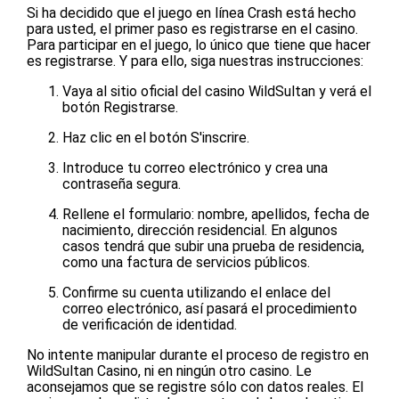
Si ha decidido que el juego en línea Crash está hecho
para usted, el primer paso es registrarse en el casino.
Para participar en el juego, lo único que tiene que hacer
es registrarse. Y para ello, siga nuestras instrucciones:
Vaya al sitio oficial del casino WildSultan y verá el
botón Registrarse.
Haz clic en el botón S'inscrire.
Introduce tu correo electrónico y crea una
contraseña segura.
Rellene el formulario: nombre, apellidos, fecha de
nacimiento, dirección residencial. En algunos
casos tendrá que subir una prueba de residencia,
como una factura de servicios públicos.
Confirme su cuenta utilizando el enlace del
correo electrónico, así pasará el procedimiento
de verificación de identidad.
No intente manipular durante el proceso de registro en
WildSultan Casino, ni en ningún otro casino. Le
aconsejamos que se registre sólo con datos reales. El