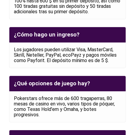
100% hasta 600 $ en su primer depósito, así como
100 tiradas gratuitas sin depósito y 50 tiradas
adicionales tras su primer depósito.
¿Cómo hago un ingreso?
Los jugadores pueden utilizar Visa, MasterCard,
Skrill, Neteller, PayPal, ecoPayz y pagos móviles
como Payforit. El depósito mínimo es de 5 $.
¿Qué opciones de juego hay?
Pokerstars ofrece más de 600 tragaperras, 80
mesas de casino en vivo, varios tipos de póquer,
como Texas Hold'em y Omaha, y botes
progresivos.