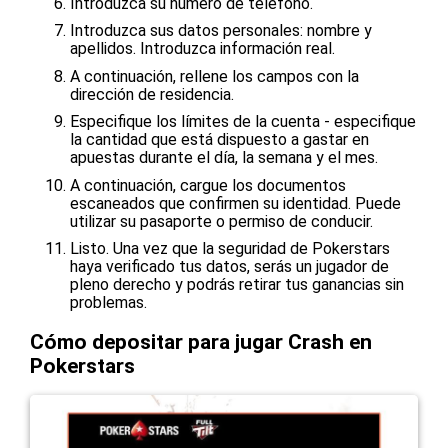
Introduzca su número de teléfono.
Introduzca sus datos personales: nombre y
apellidos. Introduzca información real.
A continuación, rellene los campos con la
dirección de residencia.
Especifique los límites de la cuenta - especifique
la cantidad que está dispuesto a gastar en
apuestas durante el día, la semana y el mes.
A continuación, cargue los documentos
escaneados que confirmen su identidad. Puede
utilizar su pasaporte o permiso de conducir.
Listo. Una vez que la seguridad de Pokerstars
haya verificado tus datos, serás un jugador de
pleno derecho y podrás retirar tus ganancias sin
problemas.
Cómo depositar para jugar Crash en
Pokerstars