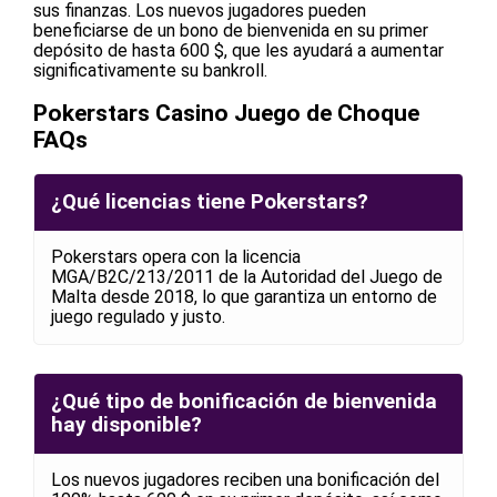
sus finanzas. Los nuevos jugadores pueden
beneficiarse de un bono de bienvenida en su primer
depósito de hasta 600 $, que les ayudará a aumentar
significativamente su bankroll.
Pokerstars Casino Juego de Choque
FAQs
¿Qué licencias tiene Pokerstars?
Pokerstars opera con la licencia
MGA/B2C/213/2011 de la Autoridad del Juego de
Malta desde 2018, lo que garantiza un entorno de
juego regulado y justo.
¿Qué tipo de bonificación de bienvenida
hay disponible?
Los nuevos jugadores reciben una bonificación del