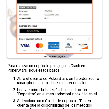
Para realizar un depósito para jugar a Crash en
PokerStars, sigue estos pasos:
Abre el cliente de PokerStars en tu ordenador o
smartphone e introduce tus credenciales.
Una vez iniciada la sesión, busca el botón
"Depositar" en el menú principal y haz clic en él.
Seleccione un método de depósito. Ten en
cuenta que la disponibilidad de los métodos