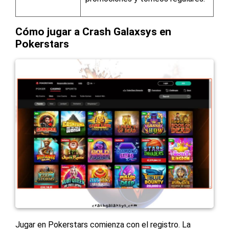
Cómo jugar a Crash Galaxsys en
Pokerstars
Jugar en Pokerstars comienza con el registro. La