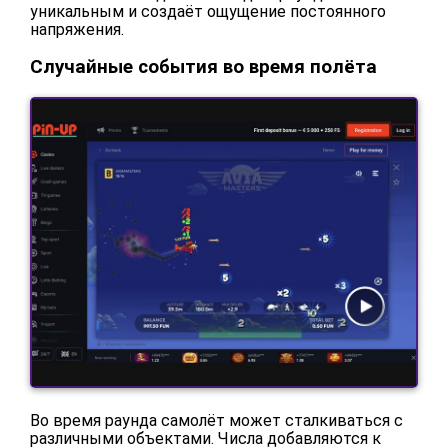
уникальным и создаёт ощущение постоянного
напряжения.
Случайные события во время полёта
Во время раунда самолёт может сталкиваться с
различными объектами. Числа добавляются к