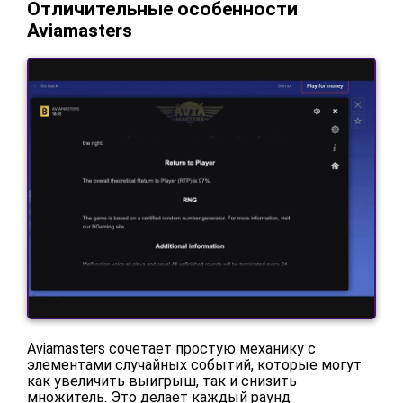
Отличительные особенности
Aviamasters
Aviamasters сочетает простую механику с
элементами случайных событий, которые могут
как увеличить выигрыш, так и снизить
множитель. Это делает каждый раунд