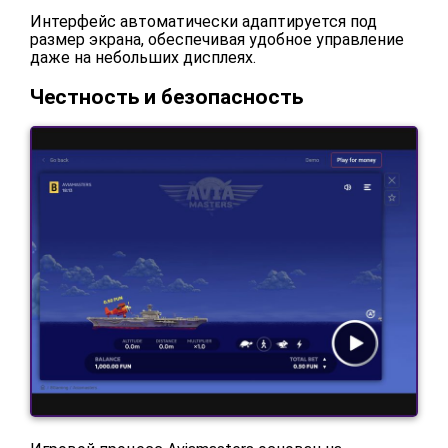
Интерфейс автоматически адаптируется под
размер экрана, обеспечивая удобное управление
даже на небольших дисплеях.
Честность и безопасность