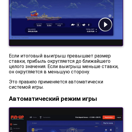
Если итоговый выигрыш превышает размер
ставки, прибыль округляется до ближайшего
целого значения. Если выигрыш меньше ставки,
он округляется в меньшую сторону.
Это правило применяется автоматически
системой игры.
Автоматический режим игры