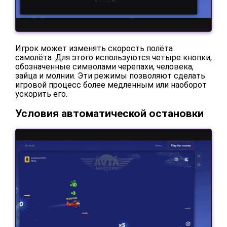
Игрок может изменять скорость полёта
самолёта. Для этого используются четыре кнопки,
обозначенные символами черепахи, человека,
зайца и молнии. Эти режимы позволяют сделать
игровой процесс более медленным или наоборот
ускорить его.
Условия автоматической остановки