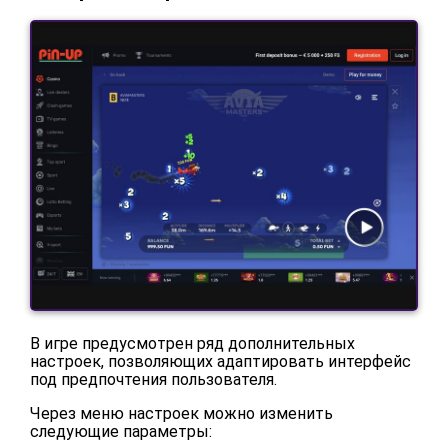
В игре предусмотрен ряд дополнительных
настроек, позволяющих адаптировать интерфейс
под предпочтения пользователя.
Через меню настроек можно изменить
следующие параметры: