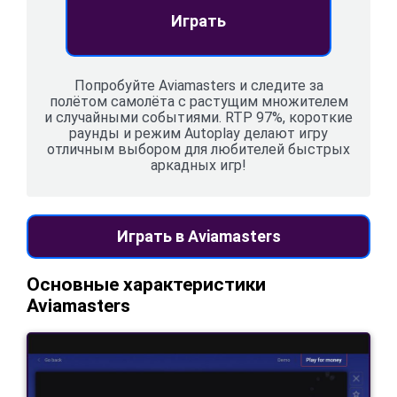
Играть
Попробуйте Aviamasters и следите за
полётом самолёта с растущим множителем
и случайными событиями. RTP 97%, короткие
раунды и режим Autoplay делают игру
отличным выбором для любителей быстрых
аркадных игр!
Играть в Aviamasters
Основные характеристики
Aviamasters