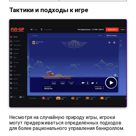
Тактики и подходы к игре
Несмотря на случайную природу игры, игроки
могут придерживаться определённых подходов
для более рационального управления банкроллом.