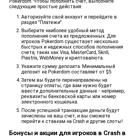
Pokerdom. Чтобы пополнить счет, выполните
следующие простые действия:
Авторизуйте свой аккаунт и перейдите в
раздел "Платежи".
Выберите наиболее удобный метод
пополнения счета из предложенных. Для
игроков Pokerdom существует несколько
быстрых и надежных способов пополнения
счета, таких как Visa, MasterCard, Skrill,
Piastrix, WebMoney и криптовалюта.
Укажите сумму депозита. Минимальный
депозит на Pokerdom составляет от $5.
Затем вы будете перенаправлены на
страницу оплаты, где вам нужно будет
ввести дополнительные данные - например,
реквизиты банковской карты или номер
электронного кошелька.
После успешной транзакции деньги будут
зачислены на ваш счет, и вы сможете
перейти к ставкам на Crash и другие слоты!
Бонусы и акции для игроков в Crash в