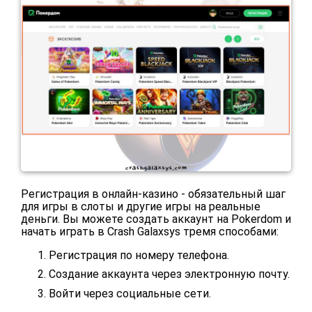
Регистрация в онлайн-казино - обязательный шаг
для игры в слоты и другие игры на реальные
деньги. Вы можете создать аккаунт на Pokerdom и
начать играть в Crash Galaxsys тремя способами:
Регистрация по номеру телефона.
Создание аккаунта через электронную почту.
Войти через социальные сети.