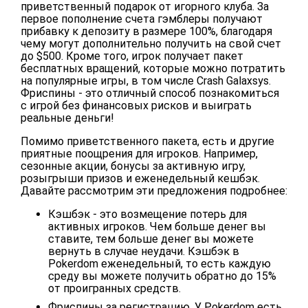
приветственный подарок от игорного клуба. За
первое пополнение счета гэмблеры получают
прибавку к депозиту в размере 100%, благодаря
чему могут дополнительно получить на свой счет
до $500. Кроме того, игрок получает пакет
бесплатных вращений, которые можно потратить
на популярные игры, в том числе Crash Galaxsys.
Фриспины - это отличный способ познакомиться
с игрой без финансовых рисков и выиграть
реальные деньги!
Помимо приветственного пакета, есть и другие
приятные поощрения для игроков. Например,
сезонные акции, бонусы за активную игру,
розыгрыши призов и еженедельный кешбэк.
Давайте рассмотрим эти предложения подробнее:
Кэшбэк - это возмещение потерь для
активных игроков. Чем больше денег вы
ставите, тем больше денег вы можете
вернуть в случае неудачи. Кэшбэк в
Pokerdom еженедельный, то есть каждую
среду вы можете получить обратно до 15%
от проигранных средств.
Фриспины за регистрацию. У Pokerdom есть