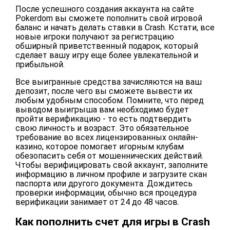
После успешного создания аккаунта на сайте
Pokerdom вы сможете пополнить свой игровой
баланс и начать делать ставки в Crash. Кстати, все
новые игроки получают за регистрацию
обширный приветственный подарок, который
сделает вашу игру еще более увлекательной и
прибыльной.
Все выигранные средства зачисляются на ваш
депозит, после чего вы сможете вывести их
любым удобным способом. Помните, что перед
выводом выигрыша вам необходимо будет
пройти верификацию - то есть подтвердить
свою личность и возраст. Это обязательное
требование во всех лицензированных онлайн-
казино, которое помогает игорным клубам
обезопасить себя от мошеннических действий.
Чтобы верифицировать свой аккаунт, заполните
информацию в личном профиле и загрузите скан
паспорта или другого документа. Дождитесь
проверки информации, обычно вся процедура
верификации занимает от 24 до 48 часов.
Как пополнить счет для игры в Crash