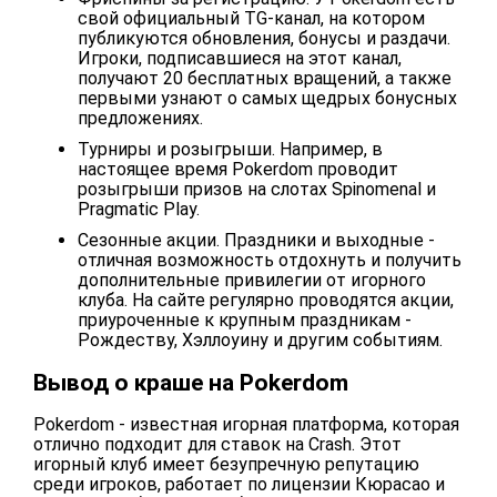
свой официальный TG-канал, на котором
публикуются обновления, бонусы и раздачи.
Игроки, подписавшиеся на этот канал,
получают 20 бесплатных вращений, а также
первыми узнают о самых щедрых бонусных
предложениях.
Турниры и розыгрыши. Например, в
настоящее время Pokerdom проводит
розыгрыши призов на слотах Spinomenal и
Pragmatic Play.
Сезонные акции. Праздники и выходные -
отличная возможность отдохнуть и получить
дополнительные привилегии от игорного
клуба. На сайте регулярно проводятся акции,
приуроченные к крупным праздникам -
Рождеству, Хэллоуину и другим событиям.
Вывод о краше на Pokerdom
Pokerdom - известная игорная платформа, которая
отлично подходит для ставок на Crash. Этот
игорный клуб имеет безупречную репутацию
среди игроков, работает по лицензии Кюрасао и