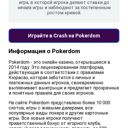
игра, в которой игроки делают ставки до
начала игры и наблюдают за постепенным
ростом кривой.
Играйте в Crash на Pokerdom
Информация о Pokerdom
Pokerdom - это онлайн-казино, открывшееся в
2014 году. Это лицензированная платформа,
действующая в соответствии с правилами
Кюрасао, которая заботится о личных и
платежных данных игроков, своевременно
выплачивает выигрыши и предлагает прозрачные
и понятные правила для своих игроков.
На сайте Pokerdom представлено более 10 000
слотов, игры с живыми дилерами, все
популярные виды покера и другие карточные
игры. Все новые игроки получают
приветственный бонус от игорного клуба,