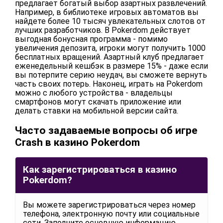
предлагает богатый выбор азартных развлечений.
Например, в библиотеке игровых автоматов вы
найдете более 10 тысяч увлекательных слотов от
лучших разработчиков. В Pokerdom действует
выгодная бонусная программа - помимо
увеличения депозита, игроки могут получить 1000
бесплатных вращений. Азартный клуб предлагает
еженедельный кешбэк в размере 15% - даже если
вы потерпите серию неудач, вы сможете вернуть
часть своих потерь. Наконец, играть на Pokerdom
можно с любого устройства - владельцы
смартфонов могут скачать приложение или
делать ставки на мобильной версии сайта.
Часто задаваемые вопросы об игре
Crash в казино Pokerdom
Как зарегистрироваться в казино
Pokerdom?
Вы можете зарегистрироваться через номер
телефона, электронную почту или социальные
сети. Заполните основную информацию,