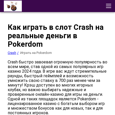
Crash
Отзывы
Демо
Скачать приложение
Стратегии
Как играть в слот Crash на
Другие Игры
Играть в казино
реальные деньги в
Pokerdom
Crash
Играть на Pokerdom
Crash быстро завоевал огромную популярность во
всем мире, став одной из самых популярных игр
казино 2024 года. В игре вас ждут стремительные
раунды, быстрый геймплей и возможность
умножить свою ставку в 700 раз менее чем за
минуту! Крэш доступен во многих игорных
клубах, но важно выбирать надежные и
проверенные онлайн-казино для игры на деньги.
Одной из таких площадок является Pokerdom -
лицензированное казино с богатым выбором игр
и множеством бонусов как для новых, так и для
постоянных игроков.