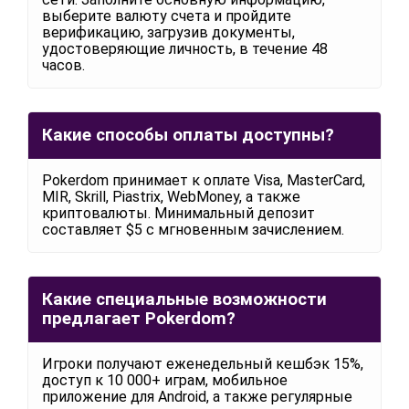
выберите валюту счета и пройдите
верификацию, загрузив документы,
удостоверяющие личность, в течение 48
часов.
Какие способы оплаты доступны?
Pokerdom принимает к оплате Visa, MasterCard,
MIR, Skrill, Piastrix, WebMoney, а также
криптовалюты. Минимальный депозит
составляет $5 с мгновенным зачислением.
Какие специальные возможности
предлагает Pokerdom?
Игроки получают еженедельный кешбэк 15%,
доступ к 10 000+ играм, мобильное
приложение для Android, а также регулярные