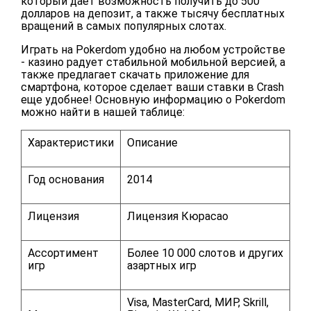
который дает возможность получить до 500
долларов на депозит, а также тысячу бесплатных
вращений в самых популярных слотах.
Играть на Pokerdom удобно на любом устройстве
- казино радует стабильной мобильной версией, а
также предлагает скачать приложение для
смартфона, которое сделает ваши ставки в Crash
еще удобнее! Основную информацию о Pokerdom
можно найти в нашей таблице:
Характеристики
Описание
Год основания
2014
Лицензия
Лицензия Кюрасао
Ассортимент
Более 10 000 слотов и других
игр
азартных игр
Visa, MasterCard, МИР, Skrill,