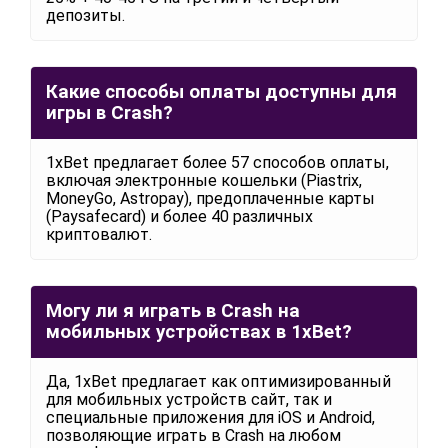
депозиты.
Какие способы оплаты доступны для
игры в Crash?
1xBet предлагает более 57 способов оплаты,
включая электронные кошельки (Piastrix,
MoneyGo, Astropay), предоплаченные карты
(Paysafecard) и более 40 различных
криптовалют.
Могу ли я играть в Crash на
мобильных устройствах в 1xBet?
Да, 1xBet предлагает как оптимизированный
для мобильных устройств сайт, так и
специальные приложения для iOS и Android,
позволяющие играть в Crash на любом