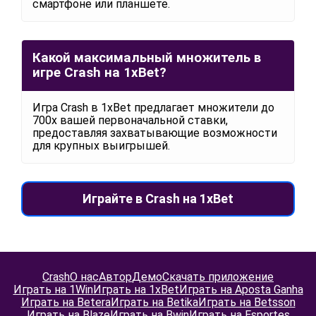
смартфоне или планшете.
Какой максимальный множитель в
игре Crash на 1xBet?
Игра Crash в 1xBet предлагает множители до
700x вашей первоначальной ставки,
предоставляя захватывающие возможности
для крупных выигрышей.
Играйте в Crash на 1xBet
Crash
О нас
Автор
Демо
Скачать приложение
Играть на 1Win
Играть на 1xBet
Играть на Aposta Ganha
Играть на Betera
Играть на Betika
Играть на Betsson
Играть на Blaze
Играть на Bwin
Играть на Esportes