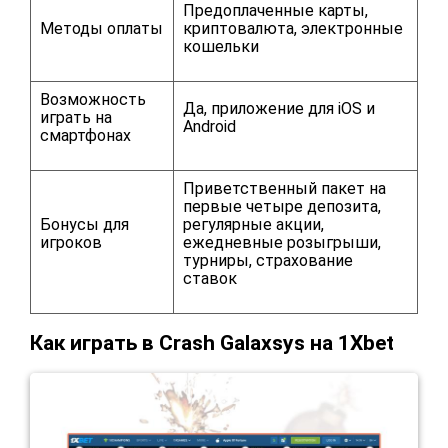
Предоплаченные карты,
Методы оплаты
криптовалюта, электронные
кошельки
Возможность
Да, приложение для iOS и
играть на
Android
смартфонах
Приветственный пакет на
первые четыре депозита,
Бонусы для
регулярные акции,
игроков
ежедневные розыгрыши,
турниры, страхование
ставок
Как играть в Crash Galaxsys на 1Xbet