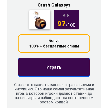
Crash Galaxsys
RTP:
97
/100
Бонус
100% + бесплатные спины
Играть
Crash - это захватывающая игра на время и
интуицию. Это наша самая результативная
игра, в которой игроки делают ставки до
начала игры и наблюдают за постепенным
ростом кривой.