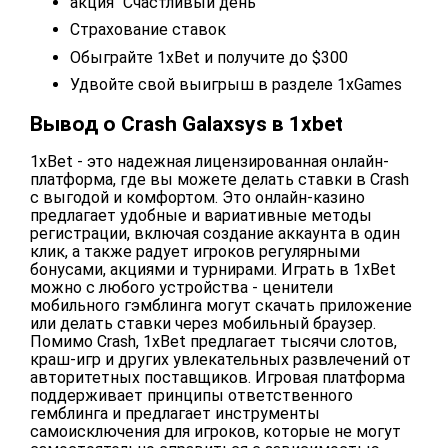
акция "Счастливый день
Страхование ставок
Обыграйте 1xBet и получите до $300
Удвойте свой выигрыш в разделе 1xGames
Вывод о Crash Galaxsys в 1xbet
1xBet - это надежная лицензированная онлайн-
платформа, где вы можете делать ставки в Crash
с выгодой и комфортом. Это онлайн-казино
предлагает удобные и вариативные методы
регистрации, включая создание аккаунта в один
клик, а также радует игроков регулярными
бонусами, акциями и турнирами. Играть в 1xBet
можно с любого устройства - ценители
мобильного гэмблинга могут скачать приложение
или делать ставки через мобильный браузер.
Помимо Crash, 1xBet предлагает тысячи слотов,
краш-игр и других увлекательных развлечений от
авторитетных поставщиков. Игровая платформа
поддерживает принципы ответственного
гемблинга и предлагает инструменты
самоисключения для игроков, которые не могут