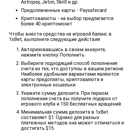
Astropay, Jeton, Skrill и др.
Предоплаченные карты - Paysafecard
Криптовалюты - на выбор предлагается
более 40 криптомонет.
Чтобы внести средства на игровой баланс в
1xBet, выполните следующие действия:
Авторизовавшись в своем аккаунте,
нажмите кнопку Пополнить.
Выберите подходящий способ пополнения
счета из тех, что доступны в вашем регионе.
Наиболее удобными вариантами являются
карты предоплаты, криптовалюта и
электронные кошельки.
Укажите сумму депозита. При первом
пополнении счета вы получите подарок от
игрового клуба и 150 бесплатных вращений.
Минимальная сумма депозита в 1xBet
составляет $1. Однако для разных
платежных методов она может отличаться и
достигать $15.