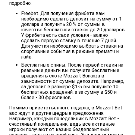
подробно:
Freebet. Для получения фрибета вам
необходимо сделать депозит на сумму от 1
доллара и получить 20 % от суммы в
качестве бесплатной ставки, до 20 долларов.
У фрибета есть свои условия - важно
сделать первую ставку в течение 7 дней.
Для участия необходимо выбрать ставки на
спортивные события в режиме прематч и
лайв.
Бесплатные спины. После первой ставки на
реальные деньги вы получите бесплатные
вращения в слоте Mozzart Bonanza в
зависимости от суммы депозита. Например,
за депозит в размере $1-5 вы получите 10
бесплатных вращений, а за сумму в $50 и
более - 30 фриспинов.
Помимо приветственного подарка, в Mozzart Bet
вас ждут и другие щедрые предложения.
Например, каждый понедельник в Mozzart Bet -
счастливый понедельник, ведь все активные
игроки получают от казино бездепозитный
подарок - деньги на свой счет. Эти деньги можно