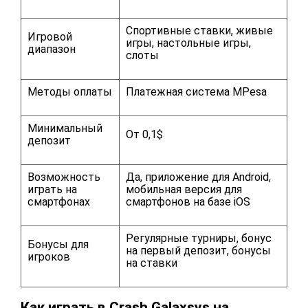
Спортивные ставки, живые
Игровой
игры, настольные игры,
диапазон
слоты
Методы оплаты
Платежная система MPesa
Минимальный
От 0,1$
депозит
Возможность
Да, приложение для Android,
играть на
мобильная версия для
смартфонах
смартфонов на базе iOS
Регулярные турниры, бонус
Бонусы для
на первый депозит, бонусы
игроков
на ставки
Как играть в Crash Galaxsys на