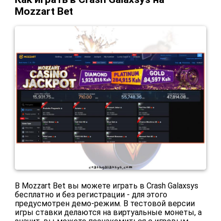
Mozzart Bet
В Mozzart Bet вы можете играть в Crash Galaxsys
бесплатно и без регистрации - для этого
предусмотрен демо-режим. В тестовой версии
игры ставки делаются на виртуальные монеты, а