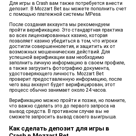
Для игры в Crash вам также потребуется внести
депозит. В Mozzart Bet вы можете пополнить счет
с помощью платежной системы MPesa.
После создания аккаунта мы рекомендуем
пройти верификацию. Это стандартная практика
во всех лицензированных казино, которая
позволяет казино убедиться в том, что игроки
достигли совершеннолетия, и защитить их от
возможных мошеннических действий. Для
успешной верификации вам необходимо
заполнить личную информацию в своем профиле,
а также загрузить фотографию документа,
удостоверяющего личность. Mozzart Bet
проверит предоставленную информацию, после
чего ваш аккаунт будет верифицирован, этот
процесс обычно занимает около 24 часов.
Верификацию можно пройти и позже, но помните,
что важно сделать это до первого запроса на
вывод средств. В противном случае вы не
сможете запросить вывод своего выигрыша.
Как сделать депозит для игры в
Crash в Mozzart Bet