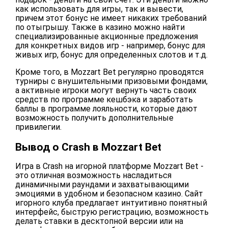
как использовать для игры, так и вывести,
причем этот бонус не имеет никаких требований
по отыгрышу. Также в казино можно найти
специализированные акционные предложения
для конкретных видов игр - например, бонус для
живых игр, бонус для определенных слотов и т.д.
Кроме того, в Mozzart Bet регулярно проводятся
турниры с внушительными призовыми фондами,
а активные игроки могут вернуть часть своих
средств по программе кешбэка и заработать
баллы в программе лояльности, которые дают
возможность получить дополнительные
привилегии.
Вывод о Crash в Mozzart Bet
Игра в Crash на игорной платформе Mozzart Bet -
это отличная возможность насладиться
динамичными раундами и захватывающими
эмоциями в удобном и безопасном казино. Сайт
игорного клуба предлагает интуитивно понятный
интерфейс, быструю регистрацию, возможность
делать ставки в десктопной версии или на