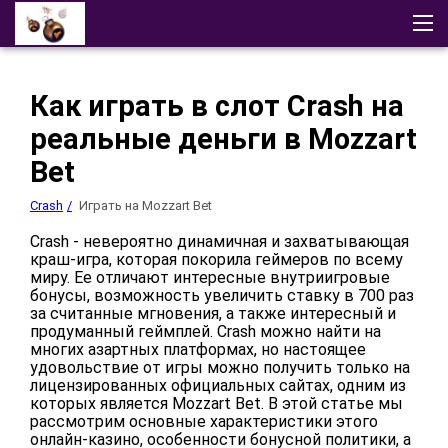
Crash
Отзывы
Демо
Скачать приложение
Стратегии
Как играть в слот Crash на
Другие Игры
Играть в казино
реальные деньги в Mozzart
Bet
Crash
Играть на Mozzart Bet
Crash - невероятно динамичная и захватывающая
краш-игра, которая покорила геймеров по всему
миру. Ее отличают интересные внутриигровые
бонусы, возможность увеличить ставку в 700 раз
за считанные мгновения, а также интересный и
продуманный геймплей. Crash можно найти на
многих азартных платформах, но настоящее
удовольствие от игры можно получить только на
лицензированных официальных сайтах, одним из
которых является Mozzart Bet. В этой статье мы
рассмотрим основные характеристики этого
онлайн-казино, особенности бонусной политики, а