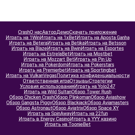
Crash
О нас
Автор
Демо
Скачать приложение
Играть на 1Win
Играть на 1xBet
Играть на Aposta Ganha
Играть на Betera
Играть на Betika
Играть на Betsson
Играть на Blaze
Играть на Bwin
Играть на Esportes
Играть на EstrelaBet
Играть на Mostbet
Играть на Mozzart Bet
Играть на Pin Up
Играть на Pokerdom
Играть на Pokerstars
Играть на Premierbet
Играть на Sportingbet
Играть на VulkanVegas
Политика конфиденциальности
Ответственная игра
Отзывы
Стратегии
Условия использования
Играть на Yolo247
Играть на Wild Sultan
Обзор Tower Rush
Обзор Chicken Crash
Обзор Plinkoman
Обзор Aviashow
Обзор Gangsta Piggy
Обзор Blackjack
Обзор Aviamasters
Обзор Astronaut
Обзор Aviatrix
Обзор Space XY
Играть на SpinAway
Играть на 22fun
Играть в Energy Casino
Играть в YYY казино
Играть на ToonieBet