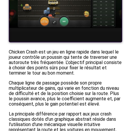
Chicken Crash est un jeu en ligne rapide dans lequel le
joueur contrôle un poussin qui tente de traverser une
autoroute très fréquentée. L'objectif principal consiste
à choisir des points sûrs pour fixer le résultat et
terminer le tour au bon moment.
Chaque ligne de passage possède son propre
multiplicateur de gains, qui varie en fonction du niveau
de difficulté et de la position choisie sur la route. Plus
le poussin avance, plus le coefficient augmente et, par
conséquent, plus le gain potentiel est élevé.
La principale différence par rapport aux jeux crash
classiques dotés d'un graphique abstrait réside dans
l'utilisation d'une mécanique visuelle intuitive
représentant la route et les voitures en mouvement,