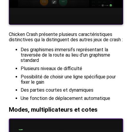
Chicken Crash présente plusieurs caractéristiques
distinctives qui la distinguent des autres jeux de crash :
Des graphismes immersifs représentant la
traversée de la route au lieu d'un graphisme
standard
Plusieurs niveaux de difficulté
Possibilité de choisir une ligne spécifique pour
fixer le gain
Des parties courtes et dynamiques
Une fonction de déplacement automatique
Modes, multiplicateurs et cotes