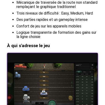
Mécanique de traversée de la route non standard
remplaçant le graphique traditionnel
Trois niveaux de difficulté : Easy, Medium, Hard
Des parties rapides et un gameplay intense
Confort de jeu sur les appareils mobiles
Logique transparente de formation des gains sur
la ligne choisie
À qui s'adresse le jeu