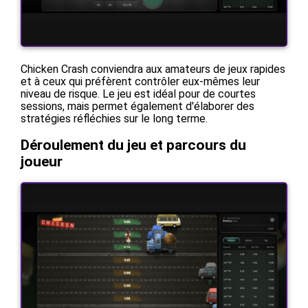
Chicken Crash conviendra aux amateurs de jeux rapides
et à ceux qui préfèrent contrôler eux-mêmes leur
niveau de risque. Le jeu est idéal pour de courtes
sessions, mais permet également d'élaborer des
stratégies réfléchies sur le long terme.
Déroulement du jeu et parcours du
joueur