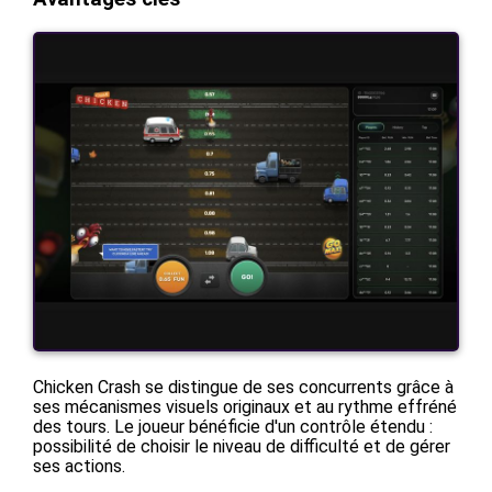
Chicken Crash se distingue de ses concurrents grâce à
ses mécanismes visuels originaux et au rythme effréné
des tours. Le joueur bénéficie d'un contrôle étendu :
possibilité de choisir le niveau de difficulté et de gérer
ses actions.