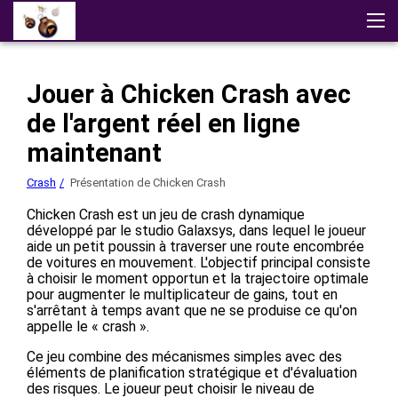
Crash
Commentaires
Demo
Télécharger l'application
Jouer à Chicken Crash avec
Stratégies
Autres Jeux
de l'argent réel en ligne
Jouer au casino
maintenant
Crash
Présentation de Chicken Crash
Chicken Crash est un jeu de crash dynamique
développé par le studio Galaxsys, dans lequel le joueur
aide un petit poussin à traverser une route encombrée
de voitures en mouvement. L'objectif principal consiste
à choisir le moment opportun et la trajectoire optimale
pour augmenter le multiplicateur de gains, tout en
s'arrêtant à temps avant que ne se produise ce qu'on
appelle le « crash ».
Ce jeu combine des mécanismes simples avec des
éléments de planification stratégique et d'évaluation
des risques. Le joueur peut choisir le niveau de