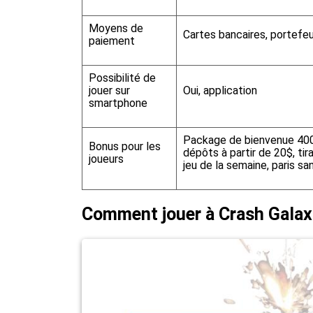
Moyens de
Cartes bancaires, portefeu
paiement
Possibilité de
jouer sur
Oui, application
smartphone
Package de bienvenue 400%
Bonus pour les
dépôts à partir de 20$, ti
joueurs
jeu de la semaine, paris san
Comment jouer à Crash Galax