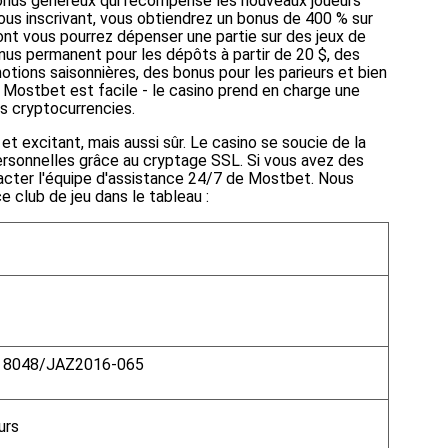
nus généreux qui récompense les nouveaux joueurs
ous inscrivant, vous obtiendrez un bonus de 400 % sur
ont vous pourrez dépenser une partie sur des jeux de
onus permanent pour les dépôts à partir de 20 $, des
motions saisonnières, des bonus pour les parieurs et bien
 Mostbet est facile - le casino prend en charge une
s cryptocurrencies.
 excitant, mais aussi sûr. Le casino se soucie de la
ersonnelles grâce au cryptage SSL. Si vous avez des
tacter l'équipe d'assistance 24/7 de Mostbet. Nous
 club de jeu dans le tableau :
ao 8048/JAZ2016-065
urs