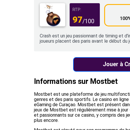
RTP:
97
100%
/100
Crash est un jeu passionnant de timing et d'int
joueurs placent des paris avant le début du
Jouer à C
Informations sur Mostbet
Mostbet est une plateforme de jeu multifoncti
genres et des paris sportifs. Le casino en lign
eGaming de Curaçao. Mostbet est présent dan
jeux de Mostbet est régulièrement mise à jour 
et passionnants sur ce casino, y compris des je
plus encore.