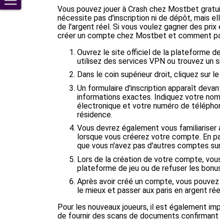
Vous pouvez jouer à Crash chez Mostbet gratui
nécessite pas d'inscription ni de dépôt, mais el
de l'argent réel. Si vous voulez gagner des pr
créer un compte chez Mostbet et comment pari
Ouvrez le site officiel de la plateforme d
utilisez des services VPN ou trouvez un si
Dans le coin supérieur droit, cliquez sur le
Un formulaire d'inscription apparaît devan
informations exactes. Indiquez votre nom
électronique et votre numéro de téléphon
résidence.
Vous devrez également vous familiariser 
lorsque vous créerez votre compte. En par
que vous n'avez pas d'autres comptes su
Lors de la création de votre compte, vou
plateforme de jeu ou de refuser les bonus
Après avoir créé un compte, vous pouvez 
le mieux et passer aux paris en argent réel
Pour les nouveaux joueurs, il est également imp
de fournir des scans de documents confirmant 