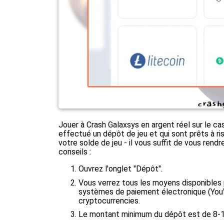
Jouer à Crash Galaxsys en argent réel sur le c
effectué un dépôt de jeu et qui sont prêts à ris
votre solde de jeu - il vous suffit de vous rendr
conseils :
Ouvrez l'onglet "Dépôt".
Vous verrez tous les moyens disponibles p
systèmes de paiement électronique (YouWal
cryptocurrencies.
Le montant minimum du dépôt est de 8-10