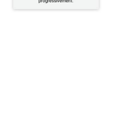
progressivement.