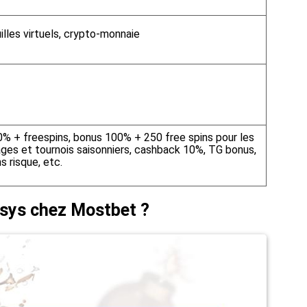
illes virtuels, crypto-monnaie
 + freespins, bonus 100% + 250 free spins pour les
rages et tournois saisonniers, cashback 10%, TG bonus,
s risque, etc.
sys chez Mostbet ?