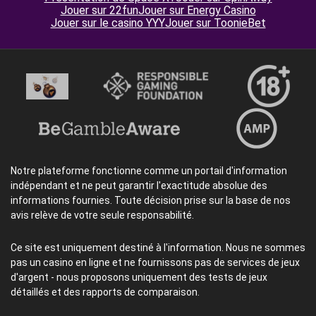
Jouer sur 22fun
Jouer sur Energy Casino
Jouer sur le casino YYY
Jouer sur ToonieBet
Notre plateforme fonctionne comme un portail d'information
indépendant et ne peut garantir l'exactitude absolue des
informations fournies. Toute décision prise sur la base de nos
avis relève de votre seule responsabilité.
Ce site est uniquement destiné à l'information. Nous ne sommes
pas un casino en ligne et ne fournissons pas de services de jeux
d'argent - nous proposons uniquement des tests de jeux
détaillés et des rapports de comparaison.