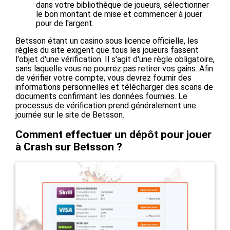
dans votre bibliothèque de joueurs, sélectionner
le bon montant de mise et commencer à jouer
pour de l'argent.
Betsson étant un casino sous licence officielle, les
règles du site exigent que tous les joueurs fassent
l'objet d'une vérification. Il s'agit d'une règle obligatoire,
sans laquelle vous ne pourrez pas retirer vos gains. Afin
de vérifier votre compte, vous devrez fournir des
informations personnelles et télécharger des scans de
documents confirmant les données fournies. Le
processus de vérification prend généralement une
journée sur le site de Betsson.
Comment effectuer un dépôt pour jouer
à Crash sur Betsson ?