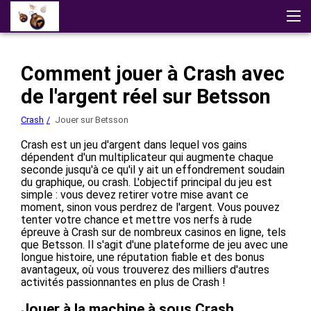
Crash
Commentaires
Demo
Télécharger l'application
Comment jouer à Crash avec
Stratégies
Autres Jeux
de l'argent réel sur Betsson
Jouer au casino
Crash
Jouer sur Betsson
Crash est un jeu d'argent dans lequel vos gains
dépendent d'un multiplicateur qui augmente chaque
seconde jusqu'à ce qu'il y ait un effondrement soudain
du graphique, ou crash. L'objectif principal du jeu est
simple : vous devez retirer votre mise avant ce
moment, sinon vous perdrez de l'argent. Vous pouvez
tenter votre chance et mettre vos nerfs à rude
épreuve à Crash sur de nombreux casinos en ligne, tels
que Betsson. Il s'agit d'une plateforme de jeu avec une
longue histoire, une réputation fiable et des bonus
avantageux, où vous trouverez des milliers d'autres
activités passionnantes en plus de Crash !
Jouer à la machine à sous Crash