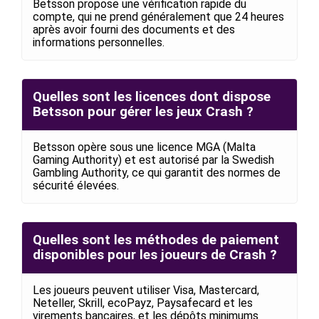
Betsson propose une vérification rapide du
compte, qui ne prend généralement que 24 heures
après avoir fourni des documents et des
informations personnelles.
Quelles sont les licences dont dispose
Betsson pour gérer les jeux Crash ?
Betsson opère sous une licence MGA (Malta
Gaming Authority) et est autorisé par la Swedish
Gambling Authority, ce qui garantit des normes de
sécurité élevées.
Quelles sont les méthodes de paiement
disponibles pour les joueurs de Crash ?
Les joueurs peuvent utiliser Visa, Mastercard,
Neteller, Skrill, ecoPayz, Paysafecard et les
virements bancaires, et les dépôts minimums