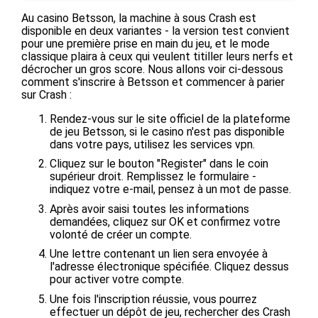
Au casino Betsson, la machine à sous Crash est
disponible en deux variantes - la version test convient
pour une première prise en main du jeu, et le mode
classique plaira à ceux qui veulent titiller leurs nerfs et
décrocher un gros score. Nous allons voir ci-dessous
comment s'inscrire à Betsson et commencer à parier
sur Crash :
Rendez-vous sur le site officiel de la plateforme
de jeu Betsson, si le casino n'est pas disponible
dans votre pays, utilisez les services vpn.
Cliquez sur le bouton "Register" dans le coin
supérieur droit. Remplissez le formulaire -
indiquez votre e-mail, pensez à un mot de passe.
Après avoir saisi toutes les informations
demandées, cliquez sur OK et confirmez votre
volonté de créer un compte.
Une lettre contenant un lien sera envoyée à
l'adresse électronique spécifiée. Cliquez dessus
pour activer votre compte.
Une fois l'inscription réussie, vous pourrez
effectuer un dépôt de jeu, rechercher des Crash