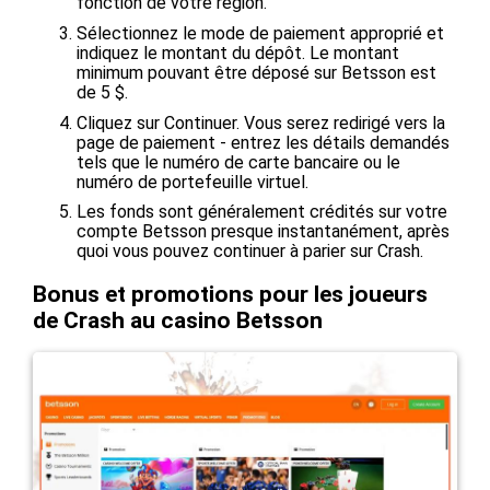
fonction de votre région.
Sélectionnez le mode de paiement approprié et
indiquez le montant du dépôt. Le montant
minimum pouvant être déposé sur Betsson est
de 5 $.
Cliquez sur Continuer. Vous serez redirigé vers la
page de paiement - entrez les détails demandés
tels que le numéro de carte bancaire ou le
numéro de portefeuille virtuel.
Les fonds sont généralement crédités sur votre
compte Betsson presque instantanément, après
quoi vous pouvez continuer à parier sur Crash.
Bonus et promotions pour les joueurs
de Crash au casino Betsson