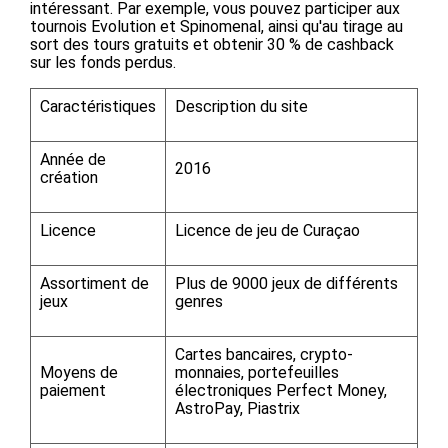
intéressant. Par exemple, vous pouvez participer aux
tournois Evolution et Spinomenal, ainsi qu'au tirage au
sort des tours gratuits et obtenir 30 % de cashback
sur les fonds perdus.
Caractéristiques
Description du site
Année de
2016
création
Licence
Licence de jeu de Curaçao
Assortiment de
Plus de 9000 jeux de différents
jeux
genres
Cartes bancaires, crypto-
Moyens de
monnaies, portefeuilles
paiement
électroniques Perfect Money,
AstroPay, Piastrix