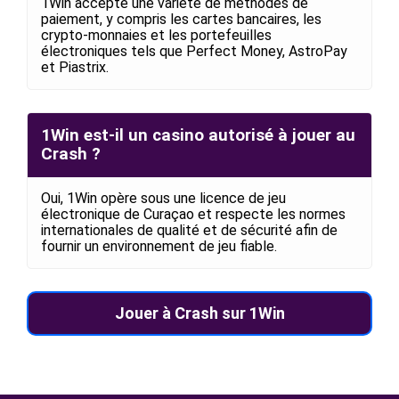
1Win accepte une variété de méthodes de
paiement, y compris les cartes bancaires, les
crypto-monnaies et les portefeuilles
électroniques tels que Perfect Money, AstroPay
et Piastrix.
1Win est-il un casino autorisé à jouer au
Crash ?
Oui, 1Win opère sous une licence de jeu
électronique de Curaçao et respecte les normes
internationales de qualité et de sécurité afin de
fournir un environnement de jeu fiable.
Jouer à Crash sur 1Win