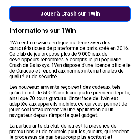
Jouer à Crash sur 1Win
Informations sur 1Win
1Win est un casino en ligne moderne avec des
caractéristiques de plateforme de paris, créé en 2016.
Ce club de jeu propose plus de 9 000 jeux de
développeurs renommés, y compris le jeu populaire
Crash de Galaxsys. 1Win dispose d'une licence officielle
de Curaçao et répond aux normes internationales de
qualité et de sécurité.
Les nouveaux arrivants reçoivent des cadeaux tels
qu'un boost de 500 % sur leurs quatre premiers dépôts,
ainsi que 70 tours gratuits. L'interface de 1win est
adaptée aux appareils mobiles, ce qui vous permet de
jouer confortablement via une application ou un
navigateur depuis n'importe quel gadget.
La particularité du club de jeu est la présence de
promotions et de tournois pour les joueurs, qui rendent
le processus de pari beaucoup plus excitant et