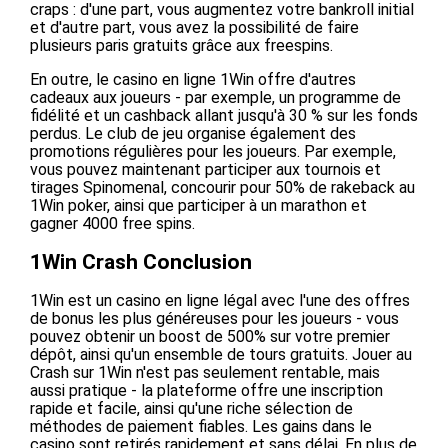
craps : d'une part, vous augmentez votre bankroll initial
et d'autre part, vous avez la possibilité de faire
plusieurs paris gratuits grâce aux freespins.
En outre, le casino en ligne 1Win offre d'autres
cadeaux aux joueurs - par exemple, un programme de
fidélité et un cashback allant jusqu'à 30 % sur les fonds
perdus. Le club de jeu organise également des
promotions régulières pour les joueurs. Par exemple,
vous pouvez maintenant participer aux tournois et
tirages Spinomenal, concourir pour 50% de rakeback au
1Win poker, ainsi que participer à un marathon et
gagner 4000 free spins.
1Win Crash Conclusion
1Win est un casino en ligne légal avec l'une des offres
de bonus les plus généreuses pour les joueurs - vous
pouvez obtenir un boost de 500% sur votre premier
dépôt, ainsi qu'un ensemble de tours gratuits. Jouer au
Crash sur 1Win n'est pas seulement rentable, mais
aussi pratique - la plateforme offre une inscription
rapide et facile, ainsi qu'une riche sélection de
méthodes de paiement fiables. Les gains dans le
casino sont retirés rapidement et sans délai. En plus de