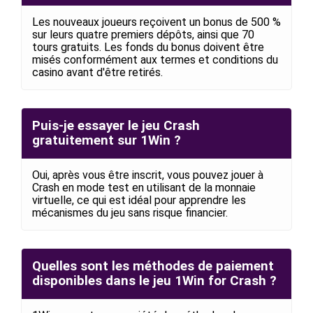
Les nouveaux joueurs reçoivent un bonus de 500 %
sur leurs quatre premiers dépôts, ainsi que 70
tours gratuits. Les fonds du bonus doivent être
misés conformément aux termes et conditions du
casino avant d'être retirés.
Puis-je essayer le jeu Crash
gratuitement sur 1Win ?
Oui, après vous être inscrit, vous pouvez jouer à
Crash en mode test en utilisant de la monnaie
virtuelle, ce qui est idéal pour apprendre les
mécanismes du jeu sans risque financier.
Quelles sont les méthodes de paiement
disponibles dans le jeu 1Win for Crash ?