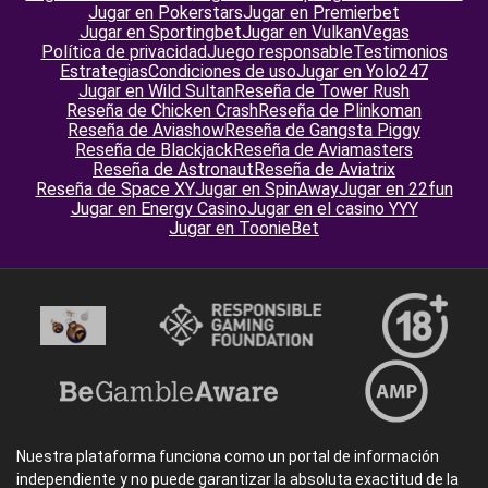
Jugar en Pokerstars
Jugar en Premierbet
Jugar en Sportingbet
Jugar en VulkanVegas
Política de privacidad
Juego responsable
Testimonios
Estrategias
Condiciones de uso
Jugar en Yolo247
Jugar en Wild Sultan
Reseña de Tower Rush
Reseña de Chicken Crash
Reseña de Plinkoman
Reseña de Aviashow
Reseña de Gangsta Piggy
Reseña de Blackjack
Reseña de Aviamasters
Reseña de Astronaut
Reseña de Aviatrix
Reseña de Space XY
Jugar en SpinAway
Jugar en 22fun
Jugar en Energy Casino
Jugar en el casino YYY
Jugar en ToonieBet
Nuestra plataforma funciona como un portal de información
independiente y no puede garantizar la absoluta exactitud de la