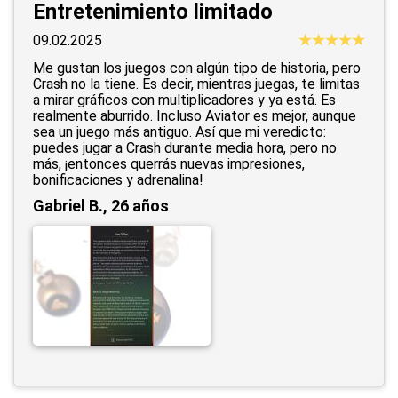
Entretenimiento limitado
09.02.2025
Me gustan los juegos con algún tipo de historia, pero
Crash no la tiene. Es decir, mientras juegas, te limitas
a mirar gráficos con multiplicadores y ya está. Es
realmente aburrido. Incluso Aviator es mejor, aunque
sea un juego más antiguo. Así que mi veredicto:
puedes jugar a Crash durante media hora, pero no
más, ¡entonces querrás nuevas impresiones,
bonificaciones y adrenalina!
Gabriel B., 26 años