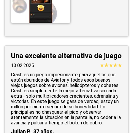
Una excelente alternativa de juego
13.02.2025
Crash es un juego impresionante para aquellos que
están aburridos de Aviator y todos esos buenos
viejos juegos sobre aviones, helicópteros y cohetes.
Crash es simplemente la mejor alternativa sin nada
extra - sólo multiplicadores crecientes, adrenalina y
victorias. En este juego se gana de verdad, estoy un
millón por ciento seguro de su honestidad. Lo
principal es no chasquear el pico y observar
atentamente la situación en la pantalla, no ceder a la
avaricia y pulsar a tiempo el botón de cobro.
Julian P., 37 años.