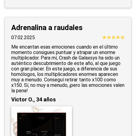
Adrenalina a raudales
07.02.2025
Me encantan esas emociones cuando en el último
momento consigues puntuar y atrapar un enorme
multiplicador. Para mí, Crash de Galaxsys ha sido un
auténtico descubrimiento de este año, al que juego
con gran placer. En este juego, a diferencia de sus
homólogos, los multiplicadores enormes aparecen
muy a menudo. Conseguí retirar tanto x100 como
x150. Sí, no muy a menudo, ¡pero las emociones valen
la pena!
Victor O., 34 años