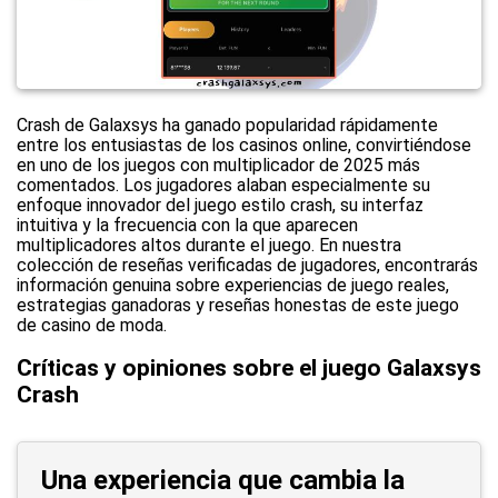
Crash de Galaxsys ha ganado popularidad rápidamente
entre los entusiastas de los casinos online, convirtiéndose
en uno de los juegos con multiplicador de 2025 más
comentados. Los jugadores alaban especialmente su
enfoque innovador del juego estilo crash, su interfaz
intuitiva y la frecuencia con la que aparecen
multiplicadores altos durante el juego. En nuestra
colección de reseñas verificadas de jugadores, encontrarás
información genuina sobre experiencias de juego reales,
estrategias ganadoras y reseñas honestas de este juego
de casino de moda.
Críticas y opiniones sobre el juego Galaxsys
Crash
Una experiencia que cambia la