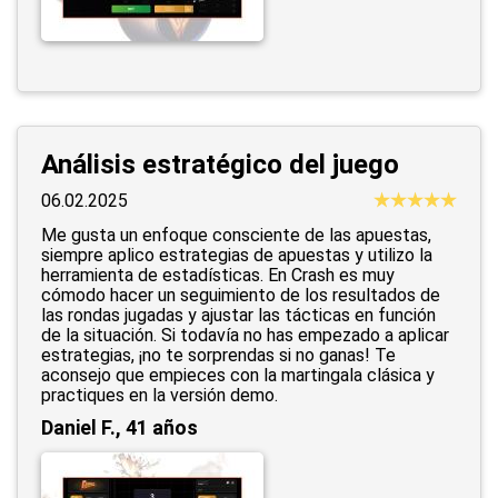
Análisis estratégico del juego
06.02.2025
Me gusta un enfoque consciente de las apuestas,
siempre aplico estrategias de apuestas y utilizo la
herramienta de estadísticas. En Crash es muy
cómodo hacer un seguimiento de los resultados de
las rondas jugadas y ajustar las tácticas en función
de la situación. Si todavía no has empezado a aplicar
estrategias, ¡no te sorprendas si no ganas! Te
aconsejo que empieces con la martingala clásica y
practiques en la versión demo.
Daniel F., 41 años