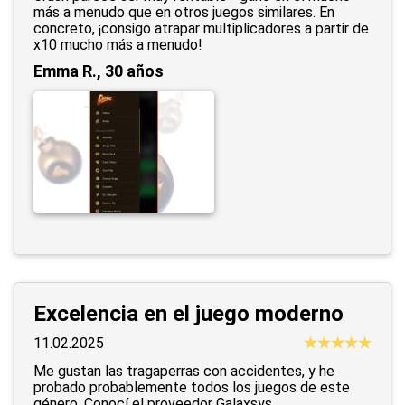
más a menudo que en otros juegos similares. En
concreto, ¡consigo atrapar multiplicadores a partir de
x10 mucho más a menudo!
Emma R., 30 años
Excelencia en el juego moderno
11.02.2025
Me gustan las tragaperras con accidentes, y he
probado probablemente todos los juegos de este
género. Conocí el proveedor Galaxsys