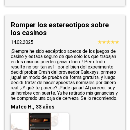
Romper los estereotipos sobre
los casinos
14.02.2025
¡Siempre he sido escéptico acerca de los juegos de
casino y estaba seguro de que sólo los que trabajan
en los casinos pueden ganar dinero! Pero todo
resultó no ser tan así - por el bien del experimento
decidí probar Crash del proveedor Galaxsys, primero
jugué en modo de prueba de forma gratuita, y luego
decidí tratar de hacer apuestas normales por dinero
real. ¿Y qué te parece? ¡Pude ganar! Al parecer, soy
un hombre con suerte. Ya he retirado mis ganancias y
he comprado una caja de cerveza. Se lo recomiendo.
Mateo H., 33 años