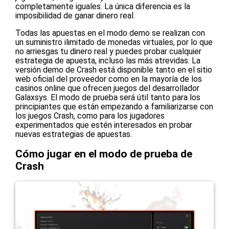
completamente iguales. La única diferencia es la
imposibilidad de ganar dinero real.
Todas las apuestas en el modo demo se realizan con
un suministro ilimitado de monedas virtuales, por lo que
no arriesgas tu dinero real y puedes probar cualquier
estrategia de apuesta, incluso las más atrevidas. La
versión demo de Crash está disponible tanto en el sitio
web oficial del proveedor como en la mayoría de los
casinos online que ofrecen juegos del desarrollador
Galaxsys. El modo de prueba será útil tanto para los
principiantes que están empezando a familiarizarse con
los juegos Crash, como para los jugadores
experimentados que estén interesados en probar
nuevas estrategias de apuestas.
Cómo jugar en el modo de prueba de
Crash