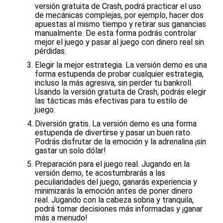
versión gratuita de Crash, podrá practicar el uso
de mecánicas complejas, por ejemplo, hacer dos
apuestas al mismo tiempo y retirar sus ganancias
manualmente. De esta forma podrás controlar
mejor el juego y pasar al juego con dinero real sin
pérdidas.
Elegir la mejor estrategia. La versión demo es una
forma estupenda de probar cualquier estrategia,
incluso la más agresiva, sin perder tu bankroll.
Usando la versión gratuita de Crash, podrás elegir
las tácticas más efectivas para tu estilo de
juego.
Diversión gratis. La versión demo es una forma
estupenda de divertirse y pasar un buen rato.
Podrás disfrutar de la emoción y la adrenalina ¡sin
gastar un solo dólar!
Preparación para el juego real. Jugando en la
versión demo, te acostumbrarás a las
peculiaridades del juego, ganarás experiencia y
minimizarás la emoción antes de poner dinero
real. Jugando con la cabeza sobria y tranquila,
podrá tomar decisiones más informadas y ¡ganar
más a menudo!