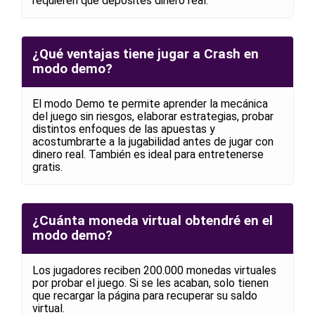
requieren que deposites dinero real.
¿Qué ventajas tiene jugar a Crash en
modo demo?
El modo Demo te permite aprender la mecánica
del juego sin riesgos, elaborar estrategias, probar
distintos enfoques de las apuestas y
acostumbrarte a la jugabilidad antes de jugar con
dinero real. También es ideal para entretenerse
gratis.
¿Cuánta moneda virtual obtendré en el
modo demo?
Los jugadores reciben 200.000 monedas virtuales
por probar el juego. Si se les acaban, solo tienen
que recargar la página para recuperar su saldo
virtual.