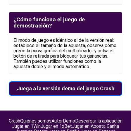
¿Cómo funciona el juego de
demostración?
El modo de juego es idéntico al de la versión real:
establece el tamaño de la apuesta, observa cómo
crece la curva gráfica del multiplicador y pulsa el
botón de retirada para bloquear tus ganancias.
También puedes utilizar funciones como la
apuesta doble y el modo automático.
Juega a la versión demo del juego Crash
Crash
Quiénes somos
Autor
Demo
Descargar la aplicación
Jugar en 1Win
Jugar en 1xBet
Jugar en Aposta Ganha