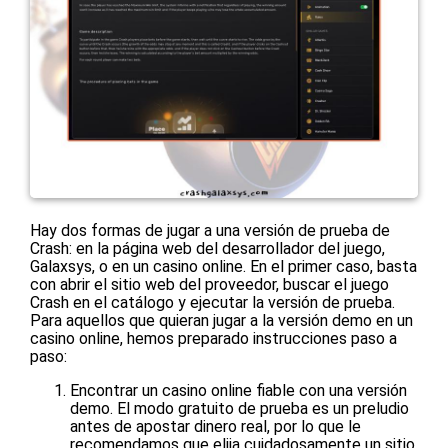
Hay dos formas de jugar a una versión de prueba de
Crash: en la página web del desarrollador del juego,
Galaxsys, o en un casino online. En el primer caso, basta
con abrir el sitio web del proveedor, buscar el juego
Crash en el catálogo y ejecutar la versión de prueba.
Para aquellos que quieran jugar a la versión demo en un
casino online, hemos preparado instrucciones paso a
paso:
Encontrar un casino online fiable con una versión
demo. El modo gratuito de prueba es un preludio
antes de apostar dinero real, por lo que le
recomendamos que elija cuidadosamente un sitio