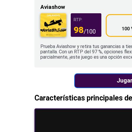
Aviashow
RTP:
98
100 
/100
Prueba Aviashow y retira tus ganancias a ti
pantalla. Con un RTP del 97 %, opciones flex
parcialmente, ¡este juego es una opción exc
Jugar
Características principales d