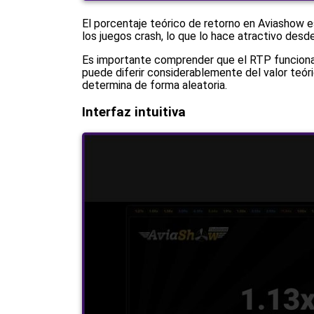
El porcentaje teórico de retorno en Aviashow e
los juegos crash, lo que lo hace atractivo desd
Es importante comprender que el RTP funciona a
puede diferir considerablemente del valor teó
determina de forma aleatoria.
Interfaz intuitiva