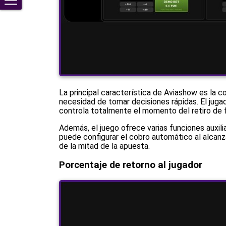
La principal característica de Aviashow es la c
necesidad de tomar decisiones rápidas. El jugado
controla totalmente el momento del retiro de 
Además, el juego ofrece varias funciones auxil
puede configurar el cobro automático al alcanza
de la mitad de la apuesta.
Porcentaje de retorno al jugador