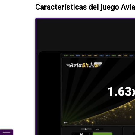
Características del juego Av