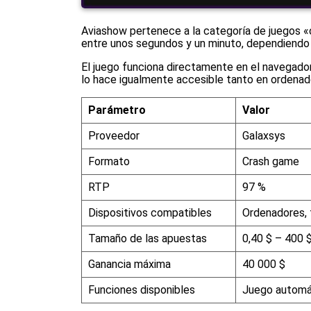
Aviashow pertenece a la categoría de juegos «
entre unos segundos y un minuto, dependiendo 
El juego funciona directamente en el navegador 
lo hace igualmente accesible tanto en ordena
Parámetro
Valor
Proveedor
Galaxsys
Formato
Crash game
RTP
97 %
Dispositivos compatibles
Ordenadores, 
Tamaño de las apuestas
0,40 $ – 400 
Ganancia máxima
40 000 $
Funciones disponibles
Juego automát