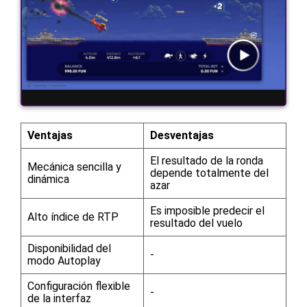
Ventajas
Desventajas
El resultado de la ronda
Mecánica sencilla y
depende totalmente del
dinámica
azar
Es imposible predecir el
Alto índice de RTP
resultado del vuelo
Disponibilidad del
-
modo Autoplay
Configuración flexible
-
de la interfaz