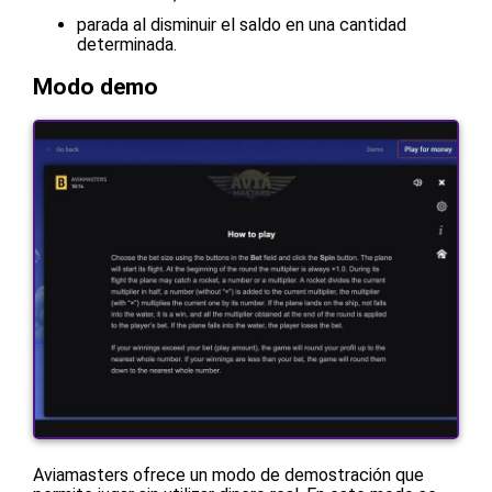
parada al disminuir el saldo en una cantidad
determinada.
Modo demo
Aviamasters ofrece un modo de demostración que