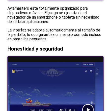
Aviamasters está totalmente optimizado para
dispositivos móviles. El juego se ejecuta en el
navegador de un smartphone o tableta sin necesidad
de instalar aplicaciones.
La interfaz se adapta automáticamente al tamaño de
la pantalla, lo que garantiza un manejo cómodo incluso
en pantallas pequeñas.
Honestidad y seguridad