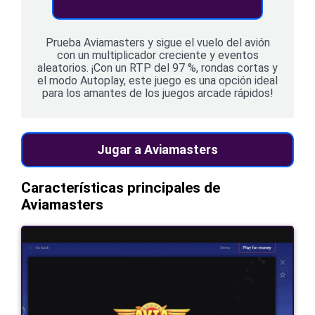
Prueba Aviamasters y sigue el vuelo del avión
con un multiplicador creciente y eventos
aleatorios. ¡Con un RTP del 97 %, rondas cortas y
el modo Autoplay, este juego es una opción ideal
para los amantes de los juegos arcade rápidos!
Jugar a Aviamasters
Características principales de
Aviamasters