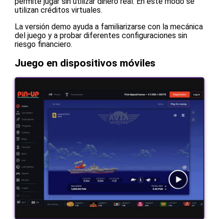
permite jugar sin utilizar dinero real. En este modo se
utilizan créditos virtuales.
La versión demo ayuda a familiarizarse con la mecánica
del juego y a probar diferentes configuraciones sin
riesgo financiero.
Juego en dispositivos móviles