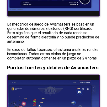
La mecánica de juego de Aviamasters se basa en un
generador de números aleatorios (RNG) certificado.
Esto significa que el resultado de cada ronda se
determina de forma aleatoria y no puede predecirse de
antemano.
En caso de fallos técnicos, el sistema anula las rondas
inconclusas. Todos estos ciclos de juego se
completan automáticamente en un plazo de 24 horas.
Puntos fuertes y débiles de Aviamasters