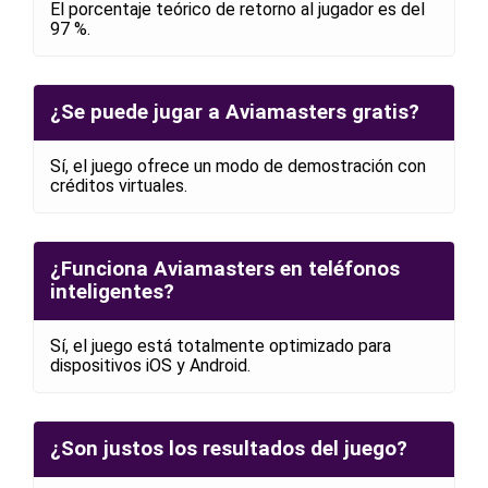
El porcentaje teórico de retorno al jugador es del
97 %.
¿Se puede jugar a Aviamasters gratis?
Sí, el juego ofrece un modo de demostración con
créditos virtuales.
¿Funciona Aviamasters en teléfonos
inteligentes?
Sí, el juego está totalmente optimizado para
dispositivos iOS y Android.
¿Son justos los resultados del juego?