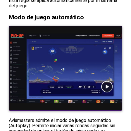
Esta regla se aplica automáticamente por el sistema
del juego.
Modo de juego automático
Aviamasters admite el modo de juego automático
(Autoplay). Permite iniciar varias rondas seguidas sin
necesidad de pulsar el botón de inicio cada vez.