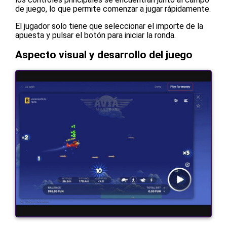
de juego, lo que permite comenzar a jugar rápidamente.
El jugador solo tiene que seleccionar el importe de la
apuesta y pulsar el botón para iniciar la ronda.
Aspecto visual y desarrollo del juego