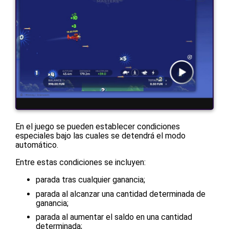
En el juego se pueden establecer condiciones
especiales bajo las cuales se detendrá el modo
automático.
Entre estas condiciones se incluyen:
parada tras cualquier ganancia;
parada al alcanzar una cantidad determinada de
ganancia;
parada al aumentar el saldo en una cantidad
determinada;