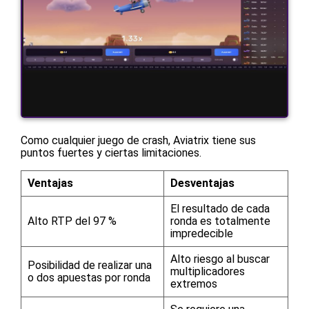
Como cualquier juego de crash, Aviatrix tiene sus
puntos fuertes y ciertas limitaciones.
Ventajas
Desventajas
El resultado de cada
Alto RTP del 97 %
ronda es totalmente
impredecible
Alto riesgo al buscar
Posibilidad de realizar una
multiplicadores
o dos apuestas por ronda
extremos