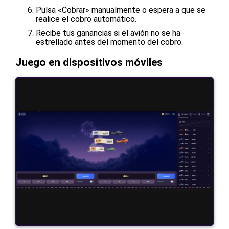
Pulsa «Cobrar» manualmente o espera a que se
realice el cobro automático.
Recibe tus ganancias si el avión no se ha
estrellado antes del momento del cobro.
Juego en dispositivos móviles