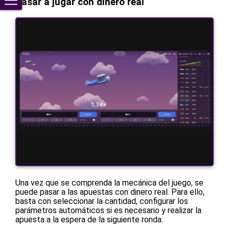
Pasar a jugar con dinero real
Una vez que se comprenda la mecánica del juego, se
puede pasar a las apuestas con dinero real. Para ello,
basta con seleccionar la cantidad, configurar los
parámetros automáticos si es necesario y realizar la
apuesta a la espera de la siguiente ronda.