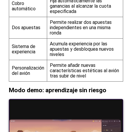
Fija automáticamente las
Cobro
ganancias al alcanzar la cuota
automático
especificada
Permite realizar dos apuestas
Dos apuestas
independientes en una misma
ronda
Acumula experiencia por las
Sistema de
apuestas y desbloquea nuevos
experiencia
niveles
Permite añadir nuevas
Personalización
características estéticas al avión
del avión
tras subir de nivel
Modo demo: aprendizaje sin riesgo