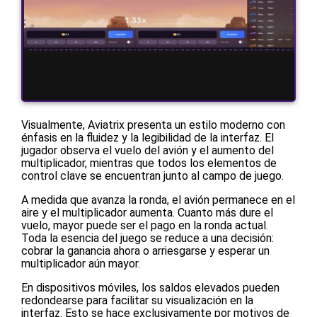
Visualmente, Aviatrix presenta un estilo moderno con
énfasis en la fluidez y la legibilidad de la interfaz. El
jugador observa el vuelo del avión y el aumento del
multiplicador, mientras que todos los elementos de
control clave se encuentran junto al campo de juego.
A medida que avanza la ronda, el avión permanece en el
aire y el multiplicador aumenta. Cuanto más dure el
vuelo, mayor puede ser el pago en la ronda actual.
Toda la esencia del juego se reduce a una decisión:
cobrar la ganancia ahora o arriesgarse y esperar un
multiplicador aún mayor.
En dispositivos móviles, los saldos elevados pueden
redondearse para facilitar su visualización en la
interfaz. Esto se hace exclusivamente por motivos de