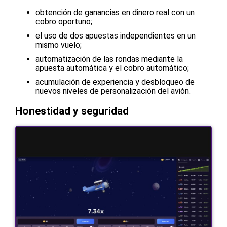
obtención de ganancias en dinero real con un
cobro oportuno;
el uso de dos apuestas independientes en un
mismo vuelo;
automatización de las rondas mediante la
apuesta automática y el cobro automático;
acumulación de experiencia y desbloqueo de
nuevos niveles de personalización del avión.
Honestidad y seguridad