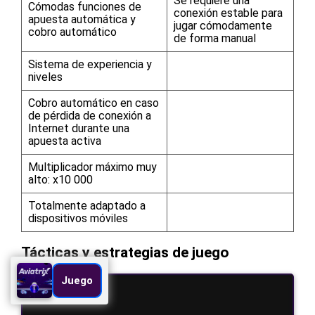
Se requiere una
Cómodas funciones de
conexión estable para
apuesta automática y
jugar cómodamente
cobro automático
de forma manual
Sistema de experiencia y
niveles
Cobro automático en caso
de pérdida de conexión a
Internet durante una
apuesta activa
Multiplicador máximo muy
alto: x10 000
Totalmente adaptado a
dispositivos móviles
Tácticas y estrategias de juego
Juego