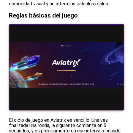
comodidad visual y no altera los cálculos reales.
Reglas básicas del juego
El ciclo de juego en Aviatrix es sencillo. Una vez
finalizada una ronda, la siguiente comienza en 5
segundos, y es precisamente en ese intervalo cuando