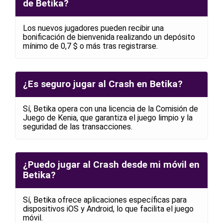
de Betika?
Los nuevos jugadores pueden recibir una
bonificación de bienvenida realizando un depósito
mínimo de 0,7 $ o más tras registrarse.
¿Es seguro jugar al Crash en Betika?
Sí, Betika opera con una licencia de la Comisión de
Juego de Kenia, que garantiza el juego limpio y la
seguridad de las transacciones.
¿Puedo jugar al Crash desde mi móvil en
Betika?
Sí, Betika ofrece aplicaciones específicas para
dispositivos iOS y Android, lo que facilita el juego
móvil.