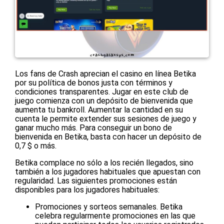
Los fans de Crash aprecian el casino en línea Betika
por su política de bonos justa con términos y
condiciones transparentes. Jugar en este club de
juego comienza con un depósito de bienvenida que
aumenta tu bankroll. Aumentar la cantidad en su
cuenta le permite extender sus sesiones de juego y
ganar mucho más. Para conseguir un bono de
bienvenida en Betika, basta con hacer un depósito de
0,7 $ o más.
Betika complace no sólo a los recién llegados, sino
también a los jugadores habituales que apuestan con
regularidad. Las siguientes promociones están
disponibles para los jugadores habituales:
Promociones y sorteos semanales. Betika
celebra regularmente promociones en las que