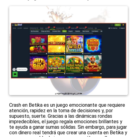
Crash en Betika es un juego emocionante que requiere
atención, rapidez en la toma de decisiones y, por
supuesto, suerte. Gracias a las dinámicas rondas
impredecibles, el juego regala emociones brillantes y
te ayuda a ganar sumas sólidas. Sin embargo, para jugar
con dinero real tendrá que crear una cuenta en Betika y