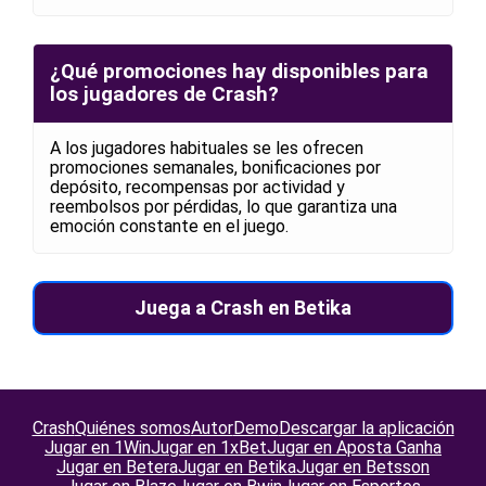
¿Qué promociones hay disponibles para
los jugadores de Crash?
A los jugadores habituales se les ofrecen
promociones semanales, bonificaciones por
depósito, recompensas por actividad y
reembolsos por pérdidas, lo que garantiza una
emoción constante en el juego.
Juega a Crash en Betika
Crash
Quiénes somos
Autor
Demo
Descargar la aplicación
Jugar en 1Win
Jugar en 1xBet
Jugar en Aposta Ganha
Jugar en Betera
Jugar en Betika
Jugar en Betsson